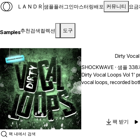
LANDR
샘플
플러그인
마스터링
배포
요금
커뮤니티
추천
검색
컬렉션
도구
Samples
Dirty Vocal
SHOCKWAVE
· 샘플 338
Dirty Vocal Loops Vol 1' 
vocal loops, recorded bot
short vocal grooves are p
Dance, Electro, Electro Ho
24-Bit quality and 100% R
팩 받기