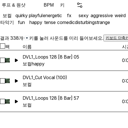
루프 & 원샷
키
BPM
보컬
quirky
playful
energetic
fx
sexy
aggressive
weird
타악기
fun
happy
tense
comedic
disturbing
strange
결과 338개
·
키를 눌러 사운드를 미리 들어보세요.
키보드 단축
팩
이름
시
DVL1_Loops 128 [8 Bar] 05
0:
DVL1_Loops 128 [8 Bar] 05 선택
보컬
happy
DVL1_Cut Vocal (100)
0:
DVL1_Cut Vocal (100) 선택
보컬
DVL1_Loops 128 [8 Bar] 57
0:
DVL1_Loops 128 [8 Bar] 57 선택
보컬