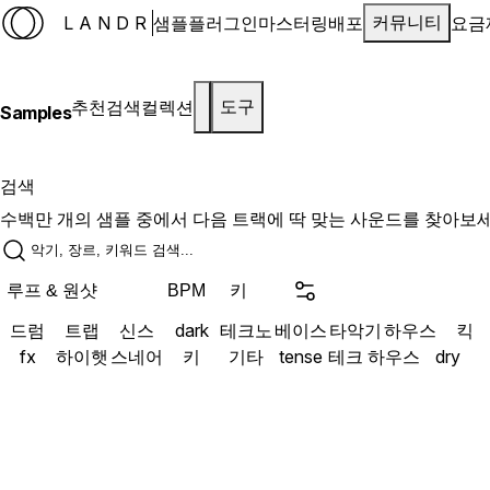
LANDR
샘플
플러그인
마스터링
배포
요금
커뮤니티
추천
검색
컬렉션
도구
Samples
검색
수백만 개의 샘플 중에서 다음 트랙에 딱 맞는 사운드를 찾아보세
루프 & 원샷
키
BPM
드럼
트랩
신스
dark
테크노
베이스
타악기
하우스
킥
fx
하이햇
스네어
키
기타
tense
테크 하우스
dry