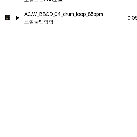
AC.W_BBCD_04_drum_loop_85bpm
0:0
AC.W_BBCD_04_drum_loop_85bpm 선택
드럼
붐뱁
힙합