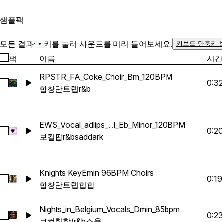
샘플
팩
모든 결과
·
키를 눌러 사운드를 미리 들어보세요.
키보드 단축키 
팩
이름
시
RPSTR_FA_Coke_Choir_Bm_120BPM
0:3
RPSTR_FA_Coke_Choir_Bm_120BPM 선택
합창단
트랩
r&b
EWS_Vocal_adlips_...l_Eb_Minor_120BPM
0:2
EWS_Vocal_adlips_ambient_RnB_Trap_Dark_Sad_Emotional
보컬
팝
r&b
sad
dark
Knights KeyEmin 96BPM Choirs
0:19
Knights KeyEmin 96BPM Choirs 선택
합창단
트랩
힙합
Nights_in_Belgium_Vocals_Dmin_85bpm
0:2
Nights_in_Belgium_Vocals_Dmin_85bpm 선택
보컬
힙합/r&b
소울