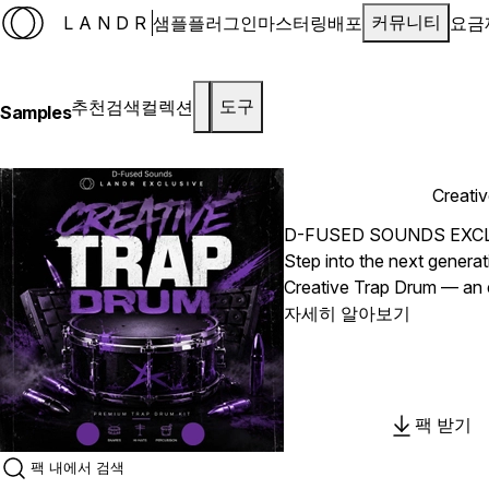
LANDR
샘플
플러그인
마스터링
배포
요금
커뮤니티
추천
검색
컬렉션
도구
Samples
Creati
D-FUSED SOUNDS EXC
Step into the next generat
Creative Trap Drum — an e
packed with aggressive sn
자세히 알아보기
percussion, built to inspi
maximum impact and moder
the essential sounds for Tr
experimental urban music. 
팩 받기
with polished, mix-ready s
LANDR.