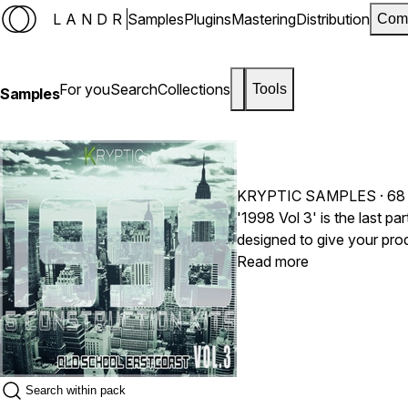
LANDR
Samples
Plugins
Mastering
Distribution
Com
For you
Search
Collections
Tools
Samples
KRYPTIC SAMPLES
· 68
'1998 Vol 3' is the last pa
designed to give your prod
Construction Kits and 93 i
Read more
your production game to in