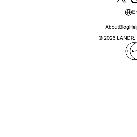
En
About
Blog
Hel
© 2026 LANDR.