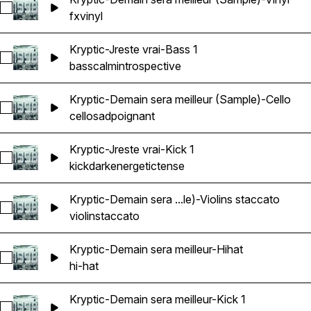
Select Kryptic-Demain sera meilleur (Sample)-Vinyl
fx
vinyl
Kryptic-Jreste vrai-Bass 1
Select Kryptic-Jreste vrai-Bass 1
bass
calm
introspective
Kryptic-Demain sera meilleur (Sample)-Cello
Select Kryptic-Demain sera meilleur (Sample)-Cello
cello
sad
poignant
Kryptic-Jreste vrai-Kick 1
Select Kryptic-Jreste vrai-Kick 1
kick
dark
energetic
tense
Kryptic-Demain sera ...le)-Violins staccato
Select Kryptic-Demain sera meilleur (Sample)-Violins staccato
violin
staccato
Kryptic-Demain sera meilleur-Hihat
Select Kryptic-Demain sera meilleur-Hihat
hi-hat
Kryptic-Demain sera meilleur-Kick 1
Select Kryptic-Demain sera meilleur-Kick 1