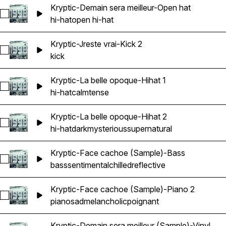
Kryptic-Demain sera meilleur-Open hat
Select Kryptic-Demain sera meilleur-Open hat
hi-hat
open hi-hat
Kryptic-Jreste vrai-Kick 2
Select Kryptic-Jreste vrai-Kick 2
kick
Kryptic-La belle opoque-Hihat 1
Select Kryptic-La belle opoque-Hihat 1
hi-hat
calm
tense
Kryptic-La belle opoque-Hihat 2
Select Kryptic-La belle opoque-Hihat 2
hi-hat
dark
mysterious
supernatural
Kryptic-Face cachoe (Sample)-Bass
Select Kryptic-Face cachoe (Sample)-Bass
bass
sentimental
chilled
reflective
Kryptic-Face cachoe (Sample)-Piano 2
Select Kryptic-Face cachoe (Sample)-Piano 2
piano
sad
melancholic
poignant
Kryptic-Demain sera meilleur (Sample)-Vinyl