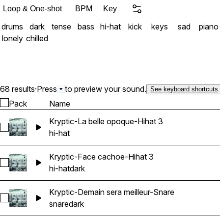
Loop & One-shot
BPM
Key
drums
dark
tense
bass
hi-hat
kick
keys
sad
piano
lonely
chilled
68 results
·
Press
to preview your sound.
See keyboard shortcuts
Pack
Name
Kryptic-La belle opoque-Hihat 3
Select Kryptic-La belle opoque-Hihat 3
hi-hat
Kryptic-Face cachoe-Hihat 3
Select Kryptic-Face cachoe-Hihat 3
hi-hat
dark
Kryptic-Demain sera meilleur-Snare
Select Kryptic-Demain sera meilleur-Snare
snare
dark