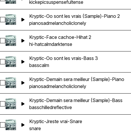
kick
epic
suspenseful
tense
Kryptic-Oo sont les vrais (Sample)-Piano 2
Select Kryptic-Oo sont les vrais (Sample)-Piano 2
piano
sad
melancholic
lonely
Kryptic-Face cachoe-Hihat 2
Select Kryptic-Face cachoe-Hihat 2
hi-hat
calm
dark
tense
Kryptic-Oo sont les vrais-Bass 3
Select Kryptic-Oo sont les vrais-Bass 3
bass
calm
Kryptic-Demain sera meilleur (Sample)-Piano
Select Kryptic-Demain sera meilleur (Sample)-Piano
piano
sad
melancholic
lonely
Kryptic-Demain sera meilleur (Sample)-Bass
Select Kryptic-Demain sera meilleur (Sample)-Bass
bass
chilled
reflective
Kryptic-Jreste vrai-Snare
Select Kryptic-Jreste vrai-Snare
snare