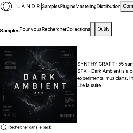
LANDR
Samples
Plugins
Mastering
Distribution
Com
Pour vous
Rechercher
Collections
Outils
Samples
SYNTHY CRAFT
· 55 sa
SFX - Dark Ambient is a c
experimental musicians. In
and cinematic effects tha
Lire la suite
experiments and organic so
game audio, sound design, 
immersive worlds, and unf