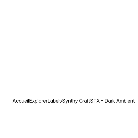
Accueil
Explorer
Labels
Synthy Craft
SFX - Dark Ambient