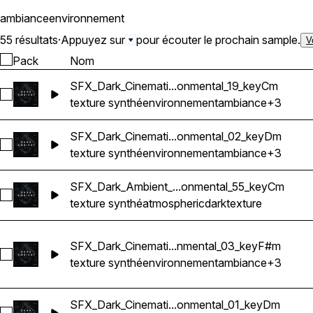
ambiance
environnement
55 résultats
·
Appuyez sur
pour écouter le prochain sample.
V
Pack
Nom
SFX_Dark_Cinemati...onmental_19_keyCm
Sélectionnez SFX_Dark_Cinematic_Ambience_Atmosphere_T
texture synthé
environnement
ambiance
+3
SFX_Dark_Cinemati...onmental_02_keyDm
Sélectionnez SFX_Dark_Cinematic_Ambience_Atmosphere_T
texture synthé
environnement
ambiance
+3
SFX_Dark_Ambient_...onmental_55_keyCm
Sélectionnez SFX_Dark_Ambient_Atmosphere_Texture_Soun
texture synthé
atmospheric
dark
texture
SFX_Dark_Cinemati...nmental_03_keyF#m
Sélectionnez SFX_Dark_Cinematic_Ambience_Atmosphere_T
texture synthé
environnement
ambiance
+3
SFX_Dark_Cinemati...onmental_01_keyDm