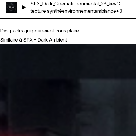
SFX_Dark_Cinemati...ronmental_23_keyC
Sélectionnez SFX_Dark_Cinematic_Ambience_Atmosphere_T
texture synthé
environnement
ambiance
+3
Des packs qui pourraient vous plaire
Similaire à SFX - Dark Ambient