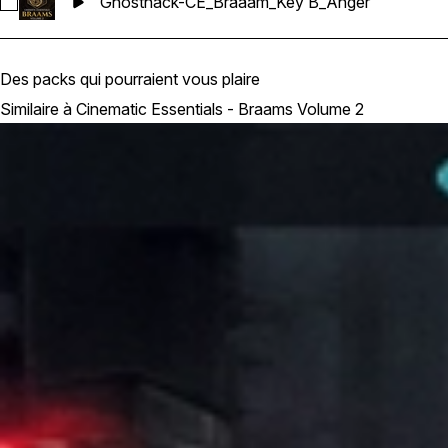
Ghosthack-CE_Braaam_Key B_Anger
Sélectionnez Ghosthack-CE_Braaam_Key B_Anger
Des packs qui pourraient vous plaire
Similaire à Cinematic Essentials - Braams Volume 2