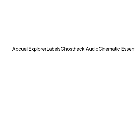
Accueil
Explorer
Labels
Ghosthack Audio
Cinematic Essen