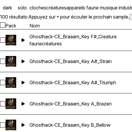
characteristics. So there
dark
solo
cloches
créatures
appareils
faune
musique industr
100 résultats
·
Appuyez sur
pour écouter le prochain sample.
Pack
Nom
Ghosthack-CE_Braaam_Key F#_Creature
Sélectionnez Ghosthack-CE_Braaam_Key F#_Creature
faune
créatures
Ghosthack-CE_Braaam_Key A#_Strain
Sélectionnez Ghosthack-CE_Braaam_Key A#_Strain
Ghosthack-CE_Braaam_Key A#_Triumph
Sélectionnez Ghosthack-CE_Braaam_Key A#_Triumph
Ghosthack-CE_Braaam_Key A_Brazen
Sélectionnez Ghosthack-CE_Braaam_Key A_Brazen
Ghosthack-CE_Braaam_Key B_Bellow
Sélectionnez Ghosthack-CE_Braaam_Key B_Bellow