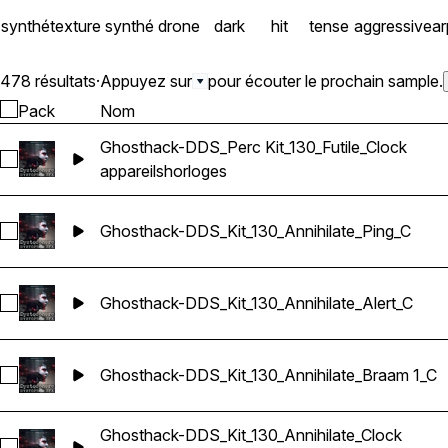
cinematic ambiance with h
synthé
texture synthé
drone
dark
hit
tense
aggressive
ar
tones underscore the sens
unrelenting auditory lands
478 résultats
·
Appuyez sur
pour écouter le prochain sample.
Pack
Nom
Ghosthack-DDS_Perc Kit_130_Futile_Clock
Sélectionnez Ghosthack-DDS_Perc Kit_130_Futile_Clock
appareils
horloges
Ghosthack-DDS_Kit_130_Annihilate_Ping_C
Sélectionnez Ghosthack-DDS_Kit_130_Annihilate_Ping_C
Ghosthack-DDS_Kit_130_Annihilate_Alert_C
Sélectionnez Ghosthack-DDS_Kit_130_Annihilate_Alert_C
Ghosthack-DDS_Kit_130_Annihilate_Braam 1_C
Sélectionnez Ghosthack-DDS_Kit_130_Annihilate_Braam 1_C
Ghosthack-DDS_Kit_130_Annihilate_Clock