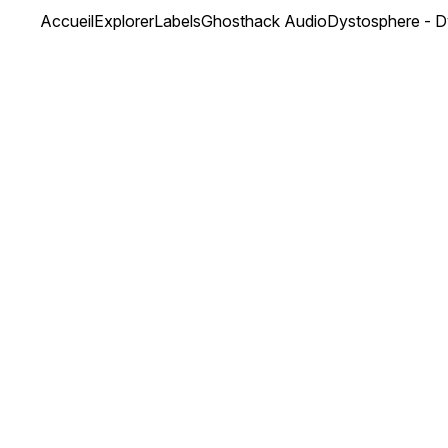
Accueil
Explorer
Labels
Ghosthack Audio
Dystosphere - D