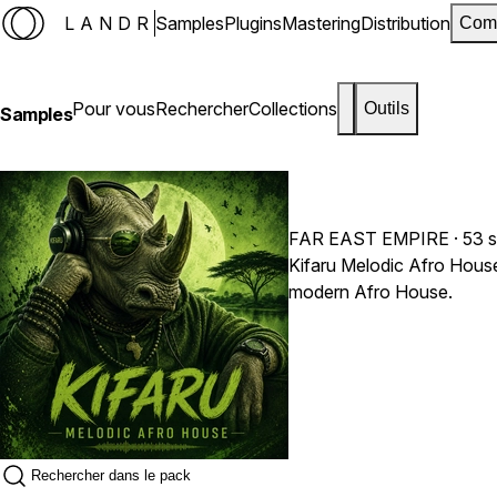
LANDR
Samples
Plugins
Mastering
Distribution
Com
Pour vous
Rechercher
Collections
Outils
Samples
FAR EAST EMPIRE
· 53 
Kifaru Melodic Afro House 
modern Afro House.