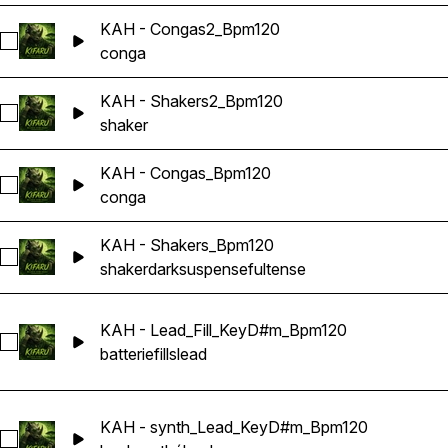
KAH - Congas2_Bpm120
Sélectionnez KAH - Congas2_Bpm120
conga
KAH - Shakers2_Bpm120
Sélectionnez KAH - Shakers2_Bpm120
shaker
KAH - Congas_Bpm120
Sélectionnez KAH - Congas_Bpm120
conga
KAH - Shakers_Bpm120
Sélectionnez KAH - Shakers_Bpm120
shaker
dark
suspenseful
tense
KAH - Lead_Fill_KeyD#m_Bpm120
Sélectionnez KAH - Lead_Fill_KeyD#m_Bpm120
batterie
fills
lead
KAH - synth_Lead_KeyD#m_Bpm120
Sélectionnez KAH - synth_Lead_KeyD#m_Bpm120