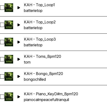
KAH - Top_Loop1
Sélectionnez KAH - Top_Loop1
batterie
top
KAH - Top_Loop2
Sélectionnez KAH - Top_Loop2
batterie
top
KAH - Top_Loop3
Sélectionnez KAH - Top_Loop3
batterie
top
KAH - Toms_Bpm120
Sélectionnez KAH - Toms_Bpm120
tom
KAH - Bongo_Bpm120
Sélectionnez KAH - Bongo_Bpm120
bongo
chilled
KAH - Piano_KeyD#m_Bpm120
Sélectionnez KAH - Piano_KeyD#m_Bpm120
piano
calm
peaceful
tranquil