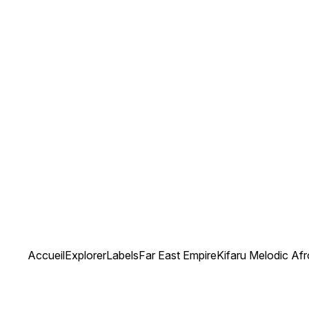
Accueil
Explorer
Labels
Far East Empire
Kifaru Melodic Af