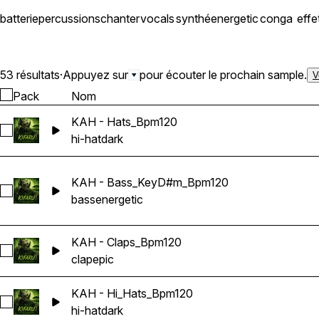
batterie
percussions
chanter
vocals
synthé
energetic
conga
effe
53 résultats
·
Appuyez sur
pour écouter le prochain sample.
V
Pack
Nom
KAH - Hats_Bpm120
Sélectionnez KAH - Hats_Bpm120
hi-hat
dark
KAH - Bass_KeyD#m_Bpm120
Sélectionnez KAH - Bass_KeyD#m_Bpm120
bass
energetic
KAH - Claps_Bpm120
Sélectionnez KAH - Claps_Bpm120
clap
epic
KAH - Hi_Hats_Bpm120
Sélectionnez KAH - Hi_Hats_Bpm120
hi-hat
dark