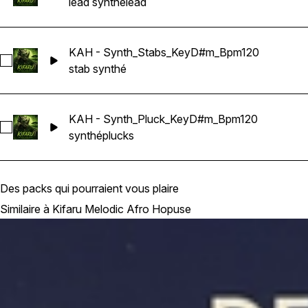
lead synthé
lead
KAH - Synth_Stabs_KeyD#m_Bpm120
Sélectionnez KAH - Synth_Stabs_KeyD#m_Bpm120
stab synthé
KAH - Synth_Pluck_KeyD#m_Bpm120
Sélectionnez KAH - Synth_Pluck_KeyD#m_Bpm120
synthé
plucks
Des packs qui pourraient vous plaire
Similaire à Kifaru Melodic Afro Hopuse