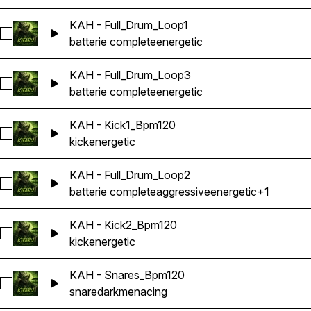
KAH - Full_Drum_Loop1
Sélectionnez KAH - Full_Drum_Loop1
batterie complete
energetic
KAH - Full_Drum_Loop3
Sélectionnez KAH - Full_Drum_Loop3
batterie complete
energetic
KAH - Kick1_Bpm120
Sélectionnez KAH - Kick1_Bpm120
kick
energetic
KAH - Full_Drum_Loop2
Sélectionnez KAH - Full_Drum_Loop2
batterie complete
aggressive
energetic
+1
KAH - Kick2_Bpm120
Sélectionnez KAH - Kick2_Bpm120
kick
energetic
KAH - Snares_Bpm120
Sélectionnez KAH - Snares_Bpm120
snare
dark
menacing