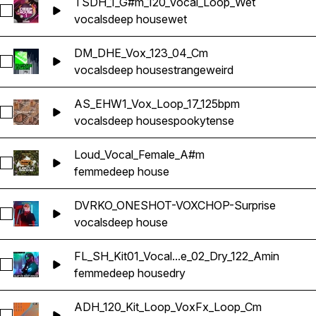
TSDH_1_G#m_120_Vocal_Loop_Wet
Sélectionnez TSDH_1_G#m_120_Vocal_Loop_Wet
vocals
deep house
wet
DM_DHE_Vox_123_04_Cm
Sélectionnez DM_DHE_Vox_123_04_Cm
vocals
deep house
strange
weird
AS_EHW1_Vox_Loop_17_125bpm
Sélectionnez AS_EHW1_Vox_Loop_17_125bpm
vocals
deep house
spooky
tense
Loud_Vocal_Female_A#m
Sélectionnez Loud_Vocal_Female_A#m
femme
deep house
DVRKO_ONESHOT-VOXCHOP-Surprise
Sélectionnez DVRKO_ONESHOT-VOXCHOP-Surprise
vocals
deep house
FL_SH_Kit01_Vocal...e_02_Dry_122_Amin
Sélectionnez FL_SH_Kit01_Vocal_Loop_Chop_Female_02_Dry
femme
deep house
dry
ADH_120_Kit_Loop_VoxFx_Loop_Cm