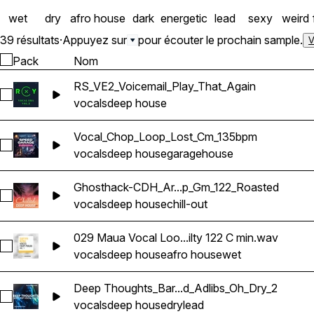
wet
dry
afro house
dark
energetic
lead
sexy
weird
39 résultats
·
Appuyez sur
pour écouter le prochain sample.
V
Pack
Nom
RS_VE2_Voicemail_Play_That_Again
Sélectionnez RS_VE2_Voicemail_Play_That_Again
vocals
deep house
Vocal_Chop_Loop_Lost_Cm_135bpm
Sélectionnez Vocal_Chop_Loop_Lost_Cm_135bpm
vocals
deep house
garage
house
Ghosthack-CDH_Ar...p_Gm_122_Roasted
Sélectionnez Ghosthack-CDH_Are We_Vox_Drop_Gm_122_Ro
vocals
deep house
chill-out
029 Maua Vocal Loo...ilty 122 C min.wav
Sélectionnez 029 Maua Vocal Loop Wet_Guilty 122 C min.wav
vocals
deep house
afro house
wet
Deep Thoughts_Bar...d_Adlibs_Oh_Dry_2
Sélectionnez Deep Thoughts_BarbieMak_78_Vocal_One-Shot
vocals
deep house
dry
lead