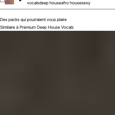
Sélectionnez ADH_120_Kit_Loop_VoxFx_Loop_Cm
vocals
deep house
afro house
sexy
Des packs qui pourraient vous plaire
Similaire à Premium Deep House Vocals