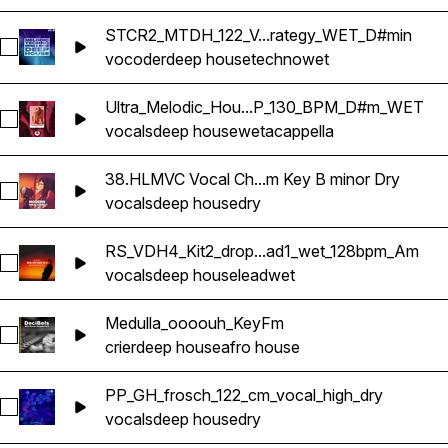
STCR2_MTDH_122_V...rategy_WET_D#min
Sélectionnez STCR2_MTDH_122_Vocal_Vocoder_Strategy_W
vocoder
deep house
techno
wet
Ultra_Melodic_Hou...P_130_BPM_D#m_WET
Sélectionnez Ultra_Melodic_House_Vocals_4_I'm_The_VIP
vocals
deep house
wet
acappella
38.HLMVC Vocal Ch...m Key B minor Dry
Sélectionnez 38.HLMVC Vocal Chop 122bpm Key B minor Dry
vocals
deep house
dry
RS_VDH4_Kit2_drop...ad1_wet_128bpm_Am
Sélectionnez RS_VDH4_Kit2_drop_loop_vocals_lead1_wet_1
vocals
deep house
lead
wet
Medulla_oooouh_KeyFm
Sélectionnez Medulla_oooouh_KeyFm
crier
deep house
afro house
PP_GH_frosch_122_cm_vocal_high_dry
Sélectionnez PP_GH_frosch_122_cm_vocal_high_dry
vocals
deep house
dry