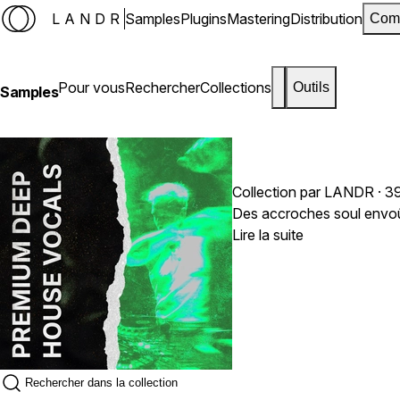
LANDR
Samples
Plugins
Mastering
Distribution
Com
Pour vous
Rechercher
Collections
Outils
Samples
Collection par LANDR · 3
Des accroches soul envoût
Lire la suite