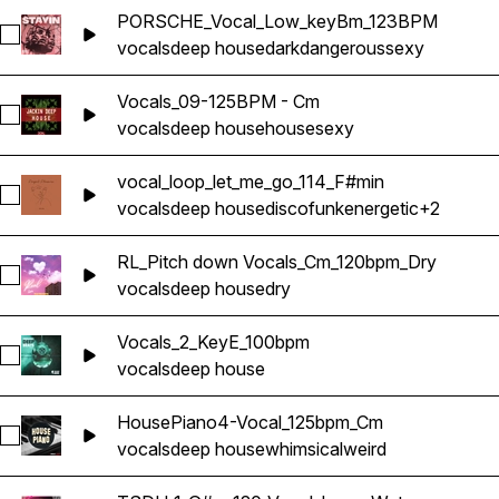
PORSCHE_Vocal_Low_keyBm_123BPM
Sélectionnez PORSCHE_Vocal_Low_keyBm_123BPM
vocals
deep house
dark
dangerous
sexy
Vocals_09-125BPM - Cm
Sélectionnez Vocals_09-125BPM - Cm
vocals
deep house
house
sexy
vocal_loop_let_me_go_114_F#min
Sélectionnez vocal_loop_let_me_go_114_F#min
vocals
deep house
disco
funk
energetic
+2
RL_Pitch down Vocals_Cm_120bpm_Dry
Sélectionnez RL_Pitch down Vocals_Cm_120bpm_Dry
vocals
deep house
dry
Vocals_2_KeyE_100bpm
Sélectionnez Vocals_2_KeyE_100bpm
vocals
deep house
HousePiano4-Vocal_125bpm_Cm
Sélectionnez HousePiano4-Vocal_125bpm_Cm
vocals
deep house
whimsical
weird