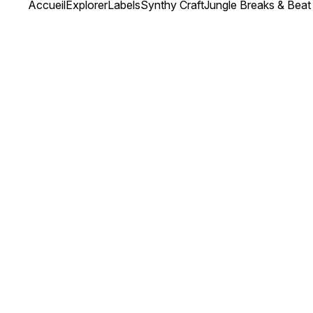
Accueil
Explorer
Labels
Synthy Craft
Jungle Breaks & Beat