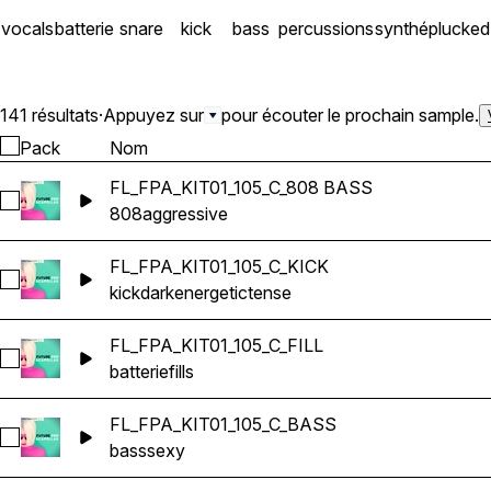
vocals
batterie
snare
kick
bass
percussions
synthé
plucked
141 résultats
·
Appuyez sur
pour écouter le prochain sample.
Pack
Nom
FL_FPA_KIT01_105_C_808 BASS
Sélectionnez FL_FPA_KIT01_105_C_808 BASS
808
aggressive
FL_FPA_KIT01_105_C_KICK
Sélectionnez FL_FPA_KIT01_105_C_KICK
kick
dark
energetic
tense
FL_FPA_KIT01_105_C_FILL
Sélectionnez FL_FPA_KIT01_105_C_FILL
batterie
fills
FL_FPA_KIT01_105_C_BASS
Sélectionnez FL_FPA_KIT01_105_C_BASS
bass
sexy