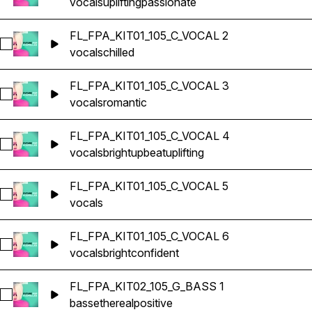
vocals
uplifting
passionate
FL_FPA_KIT01_105_C_VOCAL 2
Sélectionnez FL_FPA_KIT01_105_C_VOCAL 2
vocals
chilled
FL_FPA_KIT01_105_C_VOCAL 3
Sélectionnez FL_FPA_KIT01_105_C_VOCAL 3
vocals
romantic
FL_FPA_KIT01_105_C_VOCAL 4
Sélectionnez FL_FPA_KIT01_105_C_VOCAL 4
vocals
bright
upbeat
uplifting
FL_FPA_KIT01_105_C_VOCAL 5
Sélectionnez FL_FPA_KIT01_105_C_VOCAL 5
vocals
FL_FPA_KIT01_105_C_VOCAL 6
Sélectionnez FL_FPA_KIT01_105_C_VOCAL 6
vocals
bright
confident
FL_FPA_KIT02_105_G_BASS 1
Sélectionnez FL_FPA_KIT02_105_G_BASS 1
bass
ethereal
positive