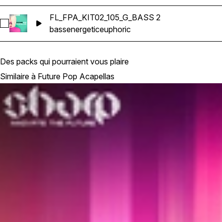
FL_FPA_KIT02_105_G_BASS 2
Sélectionnez FL_FPA_KIT02_105_G_BASS 2
bass
energetic
euphoric
Des packs qui pourraient vous plaire
Similaire à Future Pop Acapellas