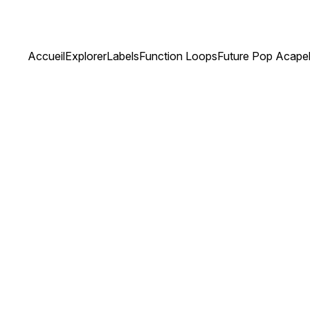
Accueil
Explorer
Labels
Function Loops
Future Pop Acapel