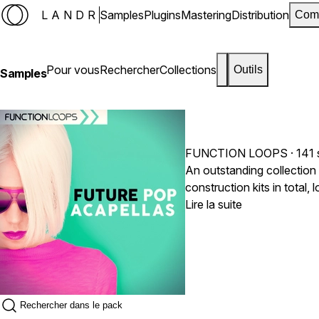
LANDR
Samples
Plugins
Mastering
Distribution
Com
Pour vous
Rechercher
Collections
Outils
Samples
FUNCTION LOOPS
· 141
An outstanding collection 
construction kits in total
demo is included! All content is 100% Royalty-Free. Content inclu
Lire la suite
it's time to produce some m