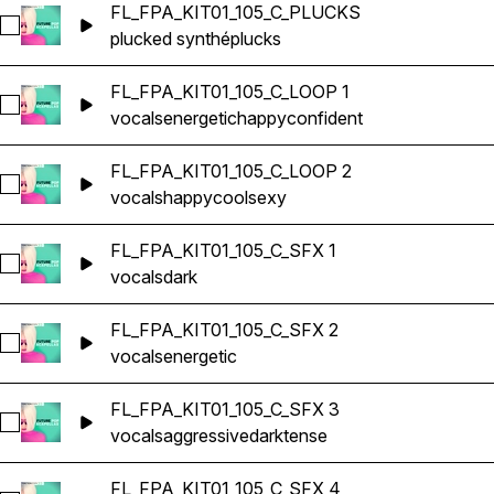
FL_FPA_KIT01_105_C_PLUCKS
Sélectionnez FL_FPA_KIT01_105_C_PLUCKS
plucked synthé
plucks
FL_FPA_KIT01_105_C_LOOP 1
Sélectionnez FL_FPA_KIT01_105_C_LOOP 1
vocals
energetic
happy
confident
FL_FPA_KIT01_105_C_LOOP 2
Sélectionnez FL_FPA_KIT01_105_C_LOOP 2
vocals
happy
cool
sexy
FL_FPA_KIT01_105_C_SFX 1
Sélectionnez FL_FPA_KIT01_105_C_SFX 1
vocals
dark
FL_FPA_KIT01_105_C_SFX 2
Sélectionnez FL_FPA_KIT01_105_C_SFX 2
vocals
energetic
FL_FPA_KIT01_105_C_SFX 3
Sélectionnez FL_FPA_KIT01_105_C_SFX 3
vocals
aggressive
dark
tense
FL_FPA_KIT01_105_C_SFX 4