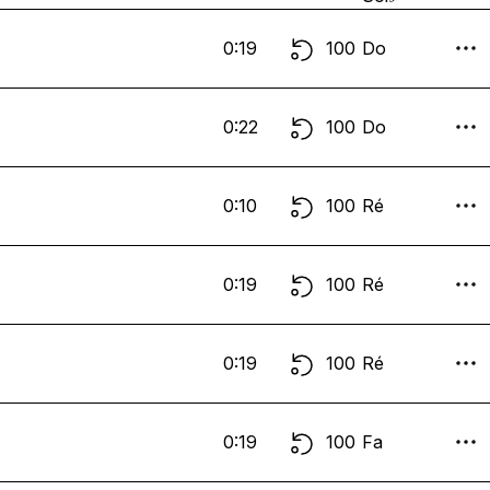
0:19
100
Do
0:22
100
Do
0:10
100
Ré
0:19
100
Ré
0:19
100
Ré
0:19
100
Fa