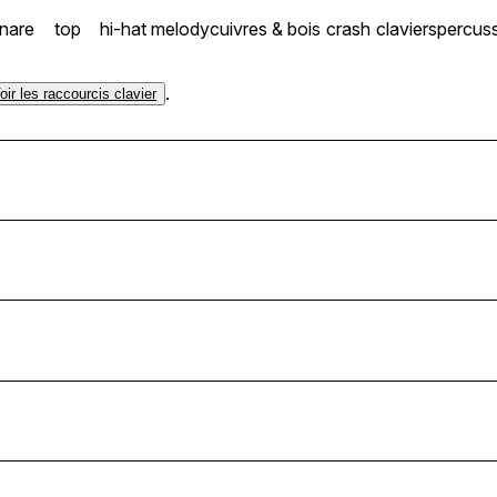
nare
top
hi-hat
melody
cuivres & bois
crash
claviers
percus
.
oir les raccourcis clavier
F#