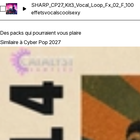
SHARP_CP27_Kit3_Vocal_Loop_Fx_02_F_100
Sélectionnez SHARP_CP27_Kit3_Vocal_Loop_Fx_02_F_100
effets
vocals
cool
sexy
Des packs qui pourraient vous plaire
Similaire à Cyber Pop 2027