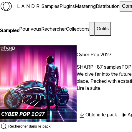
LANDR
Samples
Plugins
Mastering
Distribution
Com
Pour vous
Rechercher
Collections
Outils
Samples
Cyber Pop 2027
SHARP
· 87 samples
POP
We dive far into the future, the year 2027 to be precise. ​Artificial i
place. Packed with ecstatic rhythms, 'Cyber Pop 2027' will help you craft your next club hit. This new collection from SHARP will give you the chance
to super-charge your next track 
Lire la suite
Obtenir le pack
A