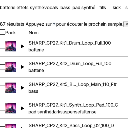
batterie
effets
synthé
vocals
bass
pad synthé
fills
kick
s
87 résultats
·
Appuyez sur
pour écouter le prochain sample.
V
Pack
Nom
SHARP_CP27_Kit1_Drum_Loop_Full_100
Sélectionnez SHARP_CP27_Kit1_Drum_Loop_Full_100
batterie
SHARP_CP27_Kit2_Drum_Loop_Full_100
Sélectionnez SHARP_CP27_Kit2_Drum_Loop_Full_100
batterie
SHARP_CP27_Kit5_B..._Loop_Main_110_F#
Sélectionnez SHARP_CP27_Kit5_Bass_Loop_Loop_Main_110_
bass
SHARP_CP27_Kit1_Synth_Loop_Pad_100_C
Sélectionnez SHARP_CP27_Kit1_Synth_Loop_Pad_100_C
pad synthé
dark
suspenseful
tense
SHARP_CP27_Kit2_Bass_Loop_02_100_D