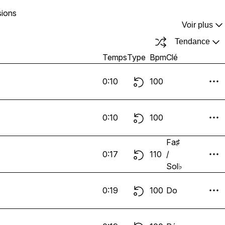
sions
Voir plus
Tendance
Temps
Type
Bpm
Clé
0:10
100
0:10
100
Fa♯
0:17
110
/
Sol♭
0:19
100
Do