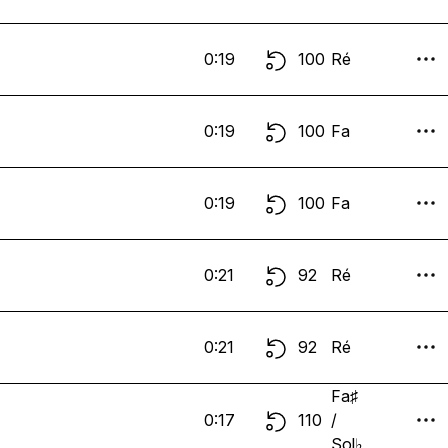
0:19
100
Ré
0:19
100
Fa
0:19
100
Fa
0:21
92
Ré
0:21
92
Ré
Fa♯
0:17
110
/
Sol♭