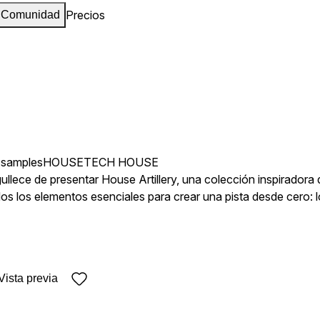
Precios
Comunidad
 samples
HOUSE
TECH HOUSE
lece de presentar House Artillery, una colección inspirador
odos los elementos esenciales para crear una pista desde cero
o Eléctrico profundas y una abundancia de distintos Fx para dar
Vista previa