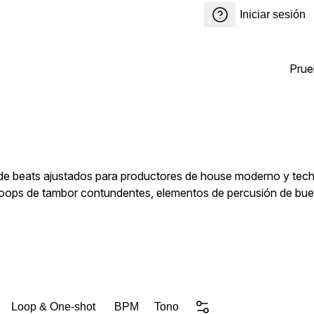
Iniciar sesión
Prue
a de beats ajustados para productores de house moderno y tec
: loops de tambor contundentes, elementos de percusión de bu
 color a tu pista. Todos los materiales incluidos son 100 % Lib
Loop & One-shot
BPM
Tono