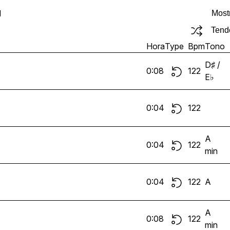
d
Most
Tend
Hora
Type
Bpm
Tono
D♯ /
0:08
122
E♭
0:04
122
A
0:04
122
min
0:04
122
A
A
0:08
122
min