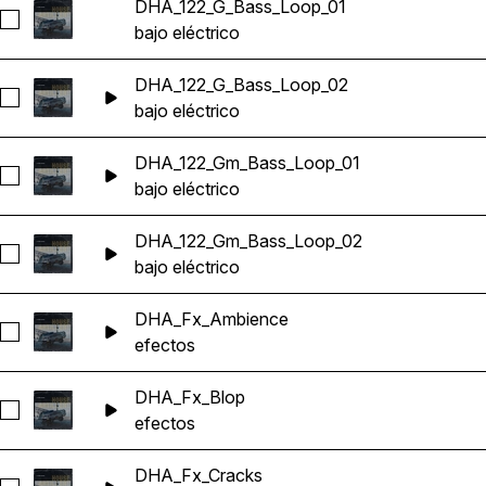
DHA_122_G_Bass_Loop_01
Seleccionar DHA_122_G_Bass_Loop_01
bajo eléctrico
DHA_122_G_Bass_Loop_02
Seleccionar DHA_122_G_Bass_Loop_02
bajo eléctrico
DHA_122_Gm_Bass_Loop_01
Seleccionar DHA_122_Gm_Bass_Loop_01
bajo eléctrico
DHA_122_Gm_Bass_Loop_02
Seleccionar DHA_122_Gm_Bass_Loop_02
bajo eléctrico
DHA_Fx_Ambience
Seleccionar DHA_Fx_Ambience
efectos
DHA_Fx_Blop
Seleccionar DHA_Fx_Blop
efectos
DHA_Fx_Cracks