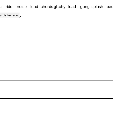
or
ride
noise
lead
chords
glitchy
lead
gong
splash
pa
.
os de teclado