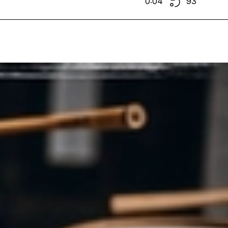
0:04
93