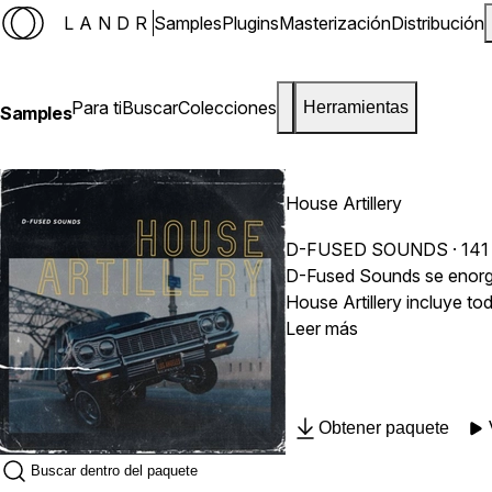
LANDR
Samples
Plugins
Masterización
Distribución
Para ti
Buscar
Colecciones
Herramientas
Samples
House Artillery
D-FUSED SOUNDS
· 141
D-Fused Sounds se enorgul
House Artillery incluye t
fluctuantes, líneas de Baj
Leer más
royalties.
Obtener paquete