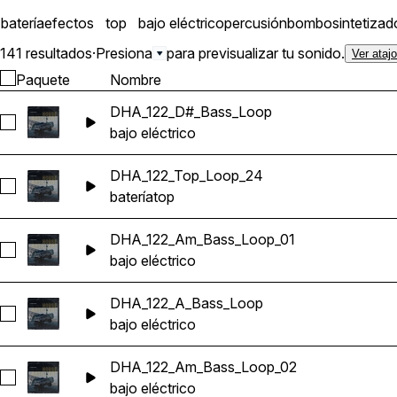
batería
efectos
top
bajo eléctrico
percusión
bombo
sintetizad
141 resultados
·
Presiona
para previsualizar tu sonido.
Ver ataj
Paquete
Nombre
DHA_122_D#_Bass_Loop
Seleccionar DHA_122_D#_Bass_Loop
bajo eléctrico
DHA_122_Top_Loop_24
Seleccionar DHA_122_Top_Loop_24
batería
top
DHA_122_Am_Bass_Loop_01
Seleccionar DHA_122_Am_Bass_Loop_01
bajo eléctrico
DHA_122_A_Bass_Loop
Seleccionar DHA_122_A_Bass_Loop
bajo eléctrico
DHA_122_Am_Bass_Loop_02
Seleccionar DHA_122_Am_Bass_Loop_02
bajo eléctrico