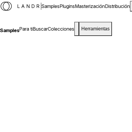
LANDR
Samples
Plugins
Masterización
Distribución
Para ti
Buscar
Colecciones
Herramientas
Samples