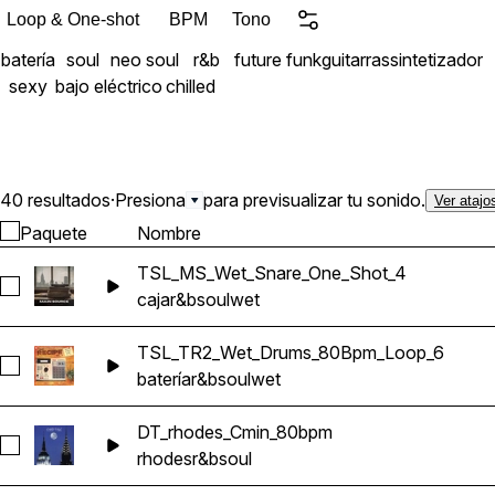
Loop & One-shot
BPM
Tono
batería
soul
neo soul
r&b
future funk
guitarras
sintetizador
sexy
bajo eléctrico
chilled
40 resultados
·
Presiona
para previsualizar tu sonido.
Ver atajo
Paquete
Nombre
TSL_MS_Wet_Snare_One_Shot_4
Seleccionar TSL_MS_Wet_Snare_One_Shot_4
caja
r&b
soul
wet
TSL_TR2_Wet_Drums_80Bpm_Loop_6
Seleccionar TSL_TR2_Wet_Drums_80Bpm_Loop_6
batería
r&b
soul
wet
DT_rhodes_Cmin_80bpm
Seleccionar DT_rhodes_Cmin_80bpm
rhodes
r&b
soul