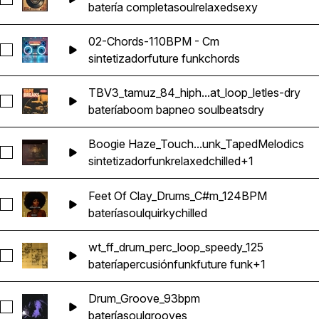
Seleccionar Full_Drum_Loop_2_85BPM
batería completa
soul
relaxed
sexy
02-Chords-110BPM - Cm
Seleccionar 02-Chords-110BPM - Cm
sintetizador
future funk
chords
TBV3_tamuz_84_hiph...at_loop_letles-dry
Seleccionar TBV3_tamuz_84_hiphop_funk_lofi_boombap_funk_
batería
boom bap
neo soul
beats
dry
Boogie Haze_Touch...unk_TapedMelodics
Seleccionar Boogie Haze_Touch Loops_110_Synths_Loops_
sintetizador
funk
relaxed
chilled
+1
Feet Of Clay_Drums_C#m_124BPM
Seleccionar Feet Of Clay_Drums_C#m_124BPM
batería
soul
quirky
chilled
wt_ff_drum_perc_loop_speedy_125
Seleccionar wt_ff_drum_perc_loop_speedy_125
batería
percusión
funk
future funk
+1
Drum_Groove_93bpm
Seleccionar Drum_Groove_93bpm
batería
soul
grooves