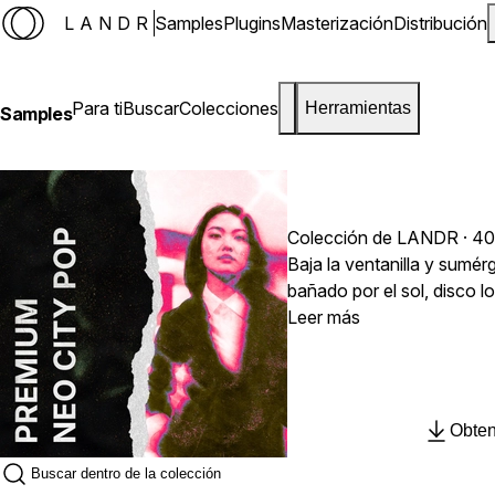
LANDR
Samples
Plugins
Masterización
Distribución
Para ti
Buscar
Colecciones
Herramientas
Samples
Colección de LANDR · 40
Baja la ventanilla y sumé
bañado por el sol, disco lo
FM con toques de jazz, líne
Leer más
de los 80 y cortes de gui
Japanese City Pop, un gé
alcanzó su pico en los 70
soul, hip-hop, acid jazz y 
Obten
irresistible.