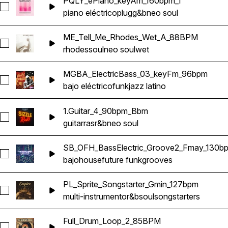
PQLY_ePiano_keyAm_160bpm_1
Seleccionar PQLY_ePiano_keyAm_160bpm_1
piano eléctrico
plugg&b
neo soul
ME_Tell_Me_Rhodes_Wet_A_88BPM
Seleccionar ME_Tell_Me_Rhodes_Wet_A_88BPM
rhodes
soul
neo soul
wet
MGBA_ElectricBass_03_keyFm_96bpm
Seleccionar MGBA_ElectricBass_03_keyFm_96bpm
bajo eléctrico
funk
jazz latino
1.Guitar_4_90bpm_Bbm
Seleccionar 1.Guitar_4_90bpm_Bbm
guitarras
r&b
neo soul
SB_OFH_BassElectric_Groove2_Fmay_130b
Seleccionar SB_OFH_BassElectric_Groove2_Fmay_130bpm
bajo
house
future funk
grooves
PL_Sprite_Songstarter_Gmin_127bpm
Seleccionar PL_Sprite_Songstarter_Gmin_127bpm
multi-instrumento
r&b
soul
songstarters
Full_Drum_Loop_2_85BPM