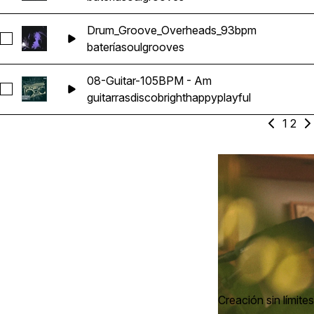
Drum_Groove_Overheads_93bpm
Seleccionar Drum_Groove_Overheads_93bpm
batería
soul
grooves
08-Guitar-105BPM - Am
Seleccionar 08-Guitar-105BPM - Am
guitarras
disco
bright
happy
playful
1
2
Creación sin límites