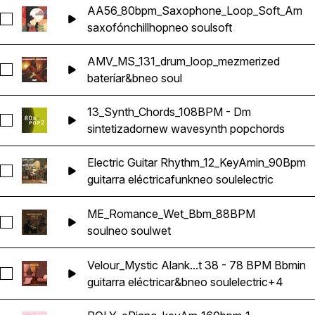
AA56_80bpm_Saxophone_Loop_Soft_Am
Seleccionar AA56_80bpm_Saxophone_Loop_Soft_Am
saxofón
chillhop
neo soul
soft
AMV_MS_131_drum_loop_mezmerized
Seleccionar AMV_MS_131_drum_loop_mezmerized
batería
r&b
neo soul
13_Synth_Chords_108BPM - Dm
Seleccionar 13_Synth_Chords_108BPM - Dm
sintetizador
new wave
synth pop
chords
Electric Guitar Rhythm_12_KeyAmin_90Bpm
Seleccionar Electric Guitar Rhythm_12_KeyAmin_90Bpm
guitarra eléctrica
funk
neo soul
electric
ME_Romance_Wet_Bbm_88BPM
Seleccionar ME_Romance_Wet_Bbm_88BPM
soul
neo soul
wet
Velour_Mystic Alank...t 38 - 78 BPM Bbmin
Seleccionar Velour_Mystic Alankar - Slow_Electric_Guitar_L
guitarra eléctrica
r&b
neo soul
electric
+4