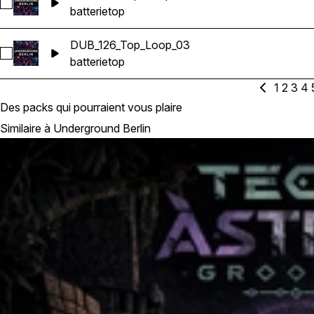
Sélectionnez DUB_126_Top_Loop_02
batterie
top
DUB_126_Top_Loop_03
Sélectionnez DUB_126_Top_Loop_03
batterie
top
1
2
3
4
Des packs qui pourraient vous plaire
Similaire à Underground Berlin