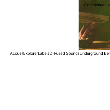
Commencer l'es
Accueil
Explorer
Labels
D-Fused Sounds
Underground Berl