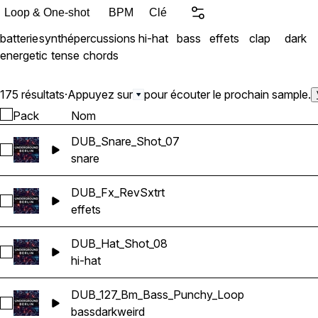
Loop & One-shot
BPM
Clé
batterie
synthé
percussions
hi-hat
bass
effets
clap
dark
energetic
tense
chords
175 résultats
·
Appuyez sur
pour écouter le prochain sample.
Pack
Nom
DUB_Snare_Shot_07
Sélectionnez DUB_Snare_Shot_07
snare
DUB_Fx_RevSxtrt
Sélectionnez DUB_Fx_RevSxtrt
effets
DUB_Hat_Shot_08
Sélectionnez DUB_Hat_Shot_08
hi-hat
DUB_127_Bm_Bass_Punchy_Loop
Sélectionnez DUB_127_Bm_Bass_Punchy_Loop
bass
dark
weird