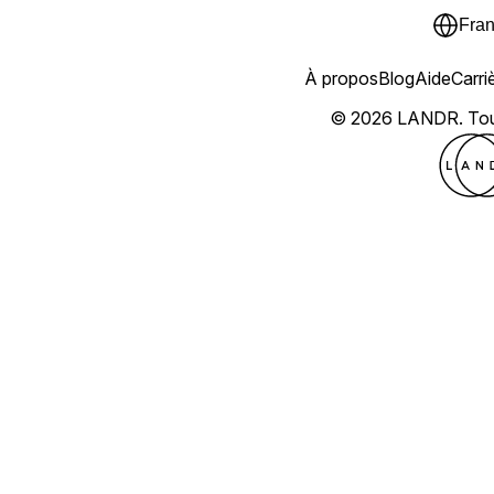
Fran
À propos
Blog
Aide
Carri
© 2026 LANDR.
Tou