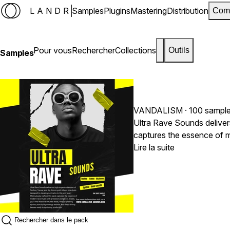
LANDR
Samples
Plugins
Mastering
Distribution
Com
Pour vous
Rechercher
Collections
Outils
Samples
VANDALISM
· 100 sampl
Ultra Rave Sounds deliver
captures the essence of m
ready to ignite any produc
Lire la suite