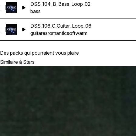
DSS_104_B_Bass_Loop_02
Sélectionnez DSS_104_B_Bass_Loop_02
bass
DSS_106_C_Guitar_Loop_06
Sélectionnez DSS_106_C_Guitar_Loop_06
guitares
romantic
soft
warm
Des packs qui pourraient vous plaire
Similaire à Stars