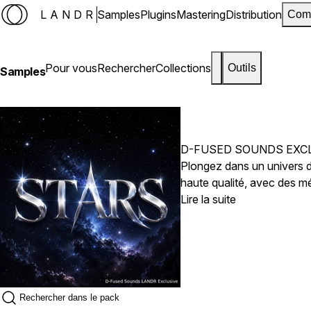
LANDR
Samples
Plugins
Mastering
Distribution
Com
Pour vous
Rechercher
Collections
Outils
Samples
D-FUSED SOUNDS EXC
Plongez dans un univers 
haute qualité, avec des mé
pour s'intégrer parfaiteme
Lire la suite
construisiez des placemen
vos idées en musique.