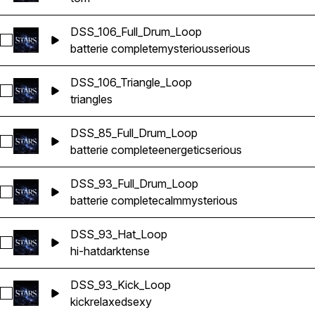
DSS_106_Full_Drum_Loop
Sélectionnez DSS_106_Full_Drum_Loop
batterie complete
mysterious
serious
DSS_106_Triangle_Loop
Sélectionnez DSS_106_Triangle_Loop
triangles
DSS_85_Full_Drum_Loop
Sélectionnez DSS_85_Full_Drum_Loop
batterie complete
energetic
serious
DSS_93_Full_Drum_Loop
Sélectionnez DSS_93_Full_Drum_Loop
batterie complete
calm
mysterious
DSS_93_Hat_Loop
Sélectionnez DSS_93_Hat_Loop
hi-hat
dark
tense
DSS_93_Kick_Loop
Sélectionnez DSS_93_Kick_Loop
kick
relaxed
sexy