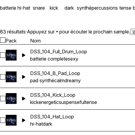
batterie
hi-hat
snare
kick
dark
synthé
percussions
tense
83 résultats
·
Appuyez sur
pour écouter le prochain sample.
V
Pack
Nom
DSS_104_Full_Drum_Loop
Sélectionnez DSS_104_Full_Drum_Loop
batterie complete
sexy
DSS_104_B_Pad_Loop
Sélectionnez DSS_104_B_Pad_Loop
pad synthé
calm
dreamy
DSS_104_Kick_Loop
Sélectionnez DSS_104_Kick_Loop
kick
energetic
suspenseful
tense
DSS_104_Hat_Loop
Sélectionnez DSS_104_Hat_Loop
hi-hat
dark