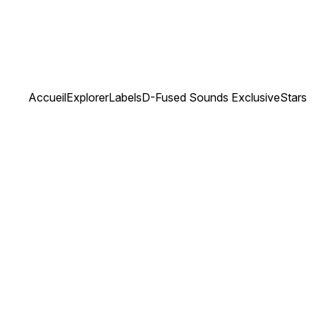
Accueil
Explorer
Labels
D-Fused Sounds Exclusive
Stars