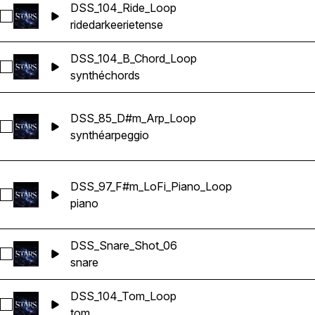
DSS_104_Ride_Loop
Sélectionnez DSS_104_Ride_Loop
ride
dark
eerie
tense
DSS_104_B_Chord_Loop
Sélectionnez DSS_104_B_Chord_Loop
synthé
chords
DSS_85_D#m_Arp_Loop
Sélectionnez DSS_85_D#m_Arp_Loop
synthé
arpeggio
DSS_97_F#m_LoFi_Piano_Loop
Sélectionnez DSS_97_F#m_LoFi_Piano_Loop
piano
DSS_Snare_Shot_06
Sélectionnez DSS_Snare_Shot_06
snare
DSS_104_Tom_Loop
Sélectionnez DSS_104_Tom_Loop
tom