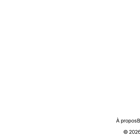
À propos
B
© 202