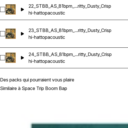
22_STBB_AS_81bpm_...ritty_Dusty_Crisp
Sélectionnez 22_STBB_AS_81bpm_Drums_Loop_Gm_Top_Hats_A
hi-hat
top
acoustic
23_STBB_AS_81bpm_...ritty_Dusty_Crisp
Sélectionnez 23_STBB_AS_81bpm_Drums_Loop_G#m_Top_Hats
hi-hat
top
acoustic
24_STBB_AS_81bpm_...ritty_Dusty_Crisp
Sélectionnez 24_STBB_AS_81bpm_Drums_Loop_Gm_Top_Hats_
hi-hat
top
acoustic
Des packs qui pourraient vous plaire
Similaire à Space Trip Boom Bap