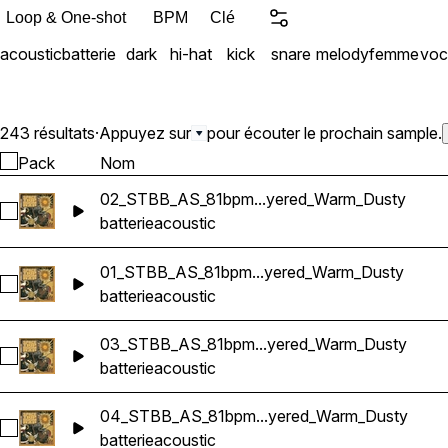
Hop, Psychedelic Hip Hop
Loop & One-shot
BPM
Clé
acoustic
batterie
dark
hi-hat
kick
snare
melody
femme
voc
243 résultats
·
Appuyez sur
pour écouter le prochain sample.
Pack
Nom
02_STBB_AS_81bpm...yered_Warm_Dusty
Sélectionnez 02_STBB_AS_81bpm_Drums_Loop_Fm_Acousti
batterie
acoustic
01_STBB_AS_81bpm...yered_Warm_Dusty
Sélectionnez 01_STBB_AS_81bpm_Drums_Loop_A#m_Acoust
batterie
acoustic
03_STBB_AS_81bpm...yered_Warm_Dusty
Sélectionnez 03_STBB_AS_81bpm_Drums_Loop_Am_Acousti
batterie
acoustic
04_STBB_AS_81bpm...yered_Warm_Dusty
Sélectionnez 04_STBB_AS_81bpm_Drums_Loop_Gm_Acousti
batterie
acoustic