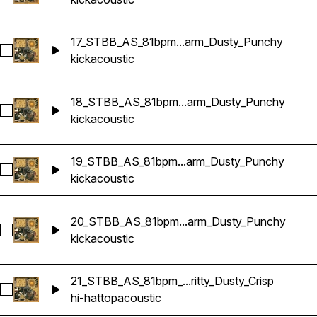
17_STBB_AS_81bpm...arm_Dusty_Punchy
Sélectionnez 17_STBB_AS_81bpm_Drums_Loop_Am_Kick_Aco
kick
acoustic
18_STBB_AS_81bpm...arm_Dusty_Punchy
Sélectionnez 18_STBB_AS_81bpm_Drums_Loop_G#m_Kick_A
kick
acoustic
19_STBB_AS_81bpm...arm_Dusty_Punchy
Sélectionnez 19_STBB_AS_81bpm_Drums_Loop_Fm_Kick_Aco
kick
acoustic
20_STBB_AS_81bpm...arm_Dusty_Punchy
Sélectionnez 20_STBB_AS_81bpm_Drums_Loop_D#m_Kick_A
kick
acoustic
21_STBB_AS_81bpm_...ritty_Dusty_Crisp
Sélectionnez 21_STBB_AS_81bpm_Drums_Loop_Bm_Top_Hats_A
hi-hat
top
acoustic