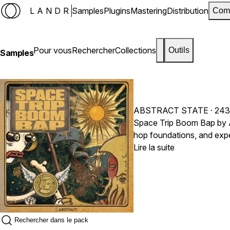
LANDR
Samples
Plugins
Mastering
Distribution
Com
Pour vous
Rechercher
Collections
Outils
Samples
ABSTRACT STATE
· 243
Space Trip Boom Bap by A
hop foundations, and expe
classic Boom Bap energy w
Lire la suite
atmospheric sound layers. 
experimental side of hip 
movement. The sounds are 
mood, and originality. So
cinematic, or psychedelic 
than traditional hip hop 