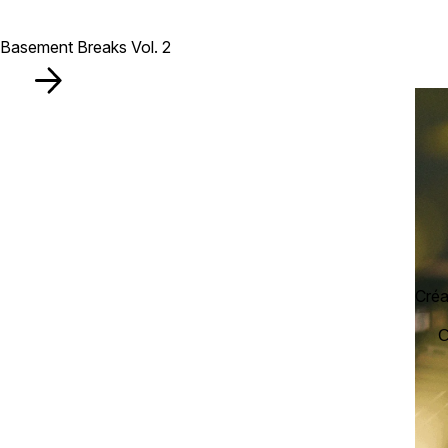
Basement Breaks Vol. 2
Créat
C