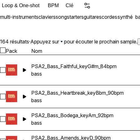
Loop & One-shot
BPM
Clé
multi-instruments
claviers
songstarters
guitares
cordes
synthé
b
164 résultats
·
Appuyez sur
pour écouter le prochain sample.
Pack
Nom
PSA2_Bass_Faithful_keyG#m_84bpm
Sélectionnez PSA2_Bass_Faithful_keyG#m_84bpm
bass
PSA2_Bass_Heartbreak_keyBbm_90bpm
Sélectionnez PSA2_Bass_Heartbreak_keyBbm_90bpm
bass
PSA2_Bass_Bodega_keyAm_92bpm
Sélectionnez PSA2_Bass_Bodega_keyAm_92bpm
bass
PSA2_Bass_Amends_keyD_90bpm