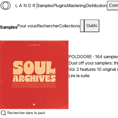
LANDR
Samples
Plugins
Mastering
Distribution
Com
Pour vous
Rechercher
Collections
Outils
Samples
POLDOORE
· 164 sample
Dust off your samplers: th
Vol. 2 features 10 origina
chopped into boom bap hea
Lire la suite
instruments to taste. You'
was tracked through class
then run through high-end