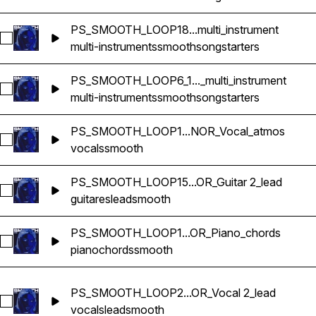
PS_SMOOTH_LOOP18...multi_instrument
Sélectionnez PS_SMOOTH_LOOP18_75bpm_FMINOR_songstart
multi-instruments
smooth
songstarters
PS_SMOOTH_LOOP6_1..._multi_instrument
Sélectionnez PS_SMOOTH_LOOP6_114bpm_CMINOR_songstart
multi-instruments
smooth
songstarters
PS_SMOOTH_LOOP1...NOR_Vocal_atmos
Sélectionnez PS_SMOOTH_LOOP14_77bpm_EMINOR_Vocal
vocals
smooth
PS_SMOOTH_LOOP15...OR_Guitar 2_lead
Sélectionnez PS_SMOOTH_LOOP15_118bpm_EMINOR_Guitar 
guitares
lead
smooth
PS_SMOOTH_LOOP1...OR_Piano_chords
Sélectionnez PS_SMOOTH_LOOP17_120bpm_GMAJOR_Piano
piano
chords
smooth
PS_SMOOTH_LOOP2...OR_Vocal 2_lead
Sélectionnez PS_SMOOTH_LOOP20_168bpm_F#MAJOR_Voca
vocals
lead
smooth