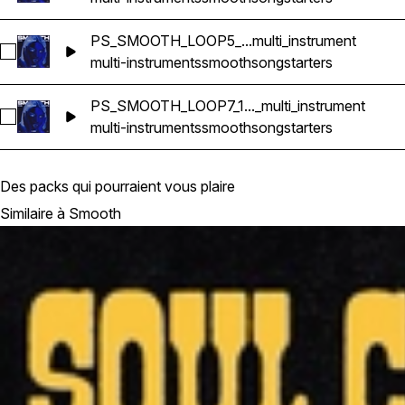
PS_SMOOTH_LOOP5_...multi_instrument
Sélectionnez PS_SMOOTH_LOOP5_90bpm_GMINOR_songstarte
multi-instruments
smooth
songstarters
PS_SMOOTH_LOOP7_1..._multi_instrument
Sélectionnez PS_SMOOTH_LOOP7_100bpm_CMINOR_songstart
multi-instruments
smooth
songstarters
Des packs qui pourraient vous plaire
Similaire à Smooth