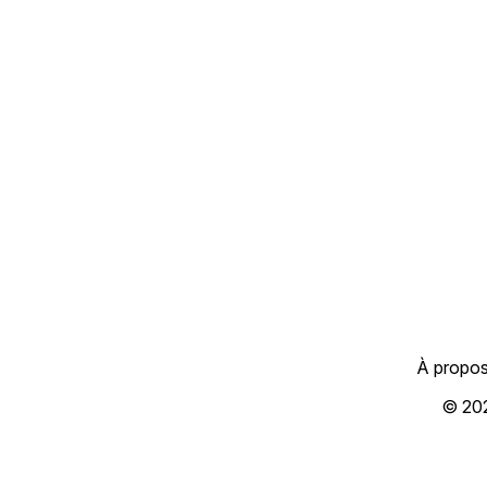
À propo
© 20