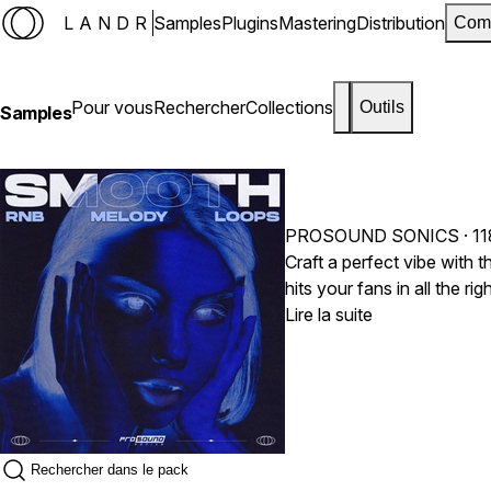
LANDR
Samples
Plugins
Mastering
Distribution
Com
Pour vous
Rechercher
Collections
Outils
Samples
PROSOUND SONICS
· 1
Craft a perfect vibe with
hits your fans in all the r
LOVE and fans ADORE liste
Lire la suite
tap, whenever you need it