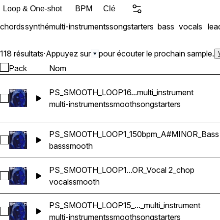
Loop & One-shot
BPM
Clé
chords
synthé
multi-instruments
songstarters
bass
vocals
lea
118 résultats
·
Appuyez sur
pour écouter le prochain sample.
Pack
Nom
PS_SMOOTH_LOOP16...multi_instrument
Sélectionnez PS_SMOOTH_LOOP16_98bpm_F#MINOR_songstar
multi-instruments
smooth
songstarters
PS_SMOOTH_LOOP1_150bpm_A#MINOR_Bass
Sélectionnez PS_SMOOTH_LOOP1_150bpm_A#MINOR_Bass
bass
smooth
PS_SMOOTH_LOOP1...OR_Vocal 2_chop
Sélectionnez PS_SMOOTH_LOOP1_150bpm_A#MINOR_Vocal
vocals
smooth
PS_SMOOTH_LOOP15_..._multi_instrument
Sélectionnez PS_SMOOTH_LOOP15_118bpm_EMINOR_songstart
multi-instruments
smooth
songstarters