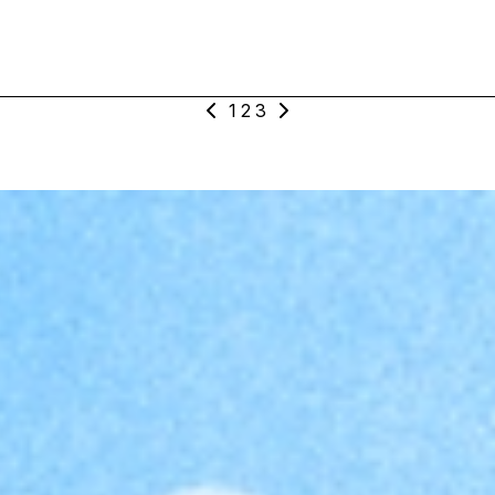
_100bpm_@MrA
1
2
3