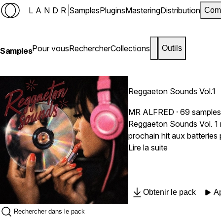
LANDR
Samples
Plugins
Mastering
Distribution
Com
Pour vous
Rechercher
Collections
Outils
Samples
Reggaeton Sounds Vol.1
MR ALFRED
· 69 samples
Reggaeton Sounds Vol. 1 r
prochain hit aux batteries
rapidement sans sacrifier la qualité. Chaque son a été créé avec une approche professionnelle, offrant la pol
Lire la suite
perreos sombres jusqu'au
beat, Reggaeton Sounds Vol
tendances des grands pro
Obtenir le pack
A