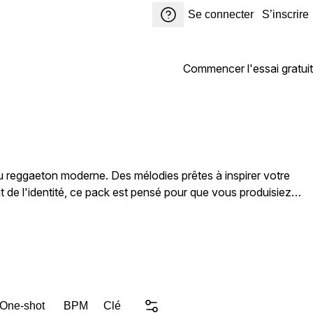
Se connecter
S’inscrire
Commencer l'essai gratuit
u reggaeton moderne. Des mélodies prêtes à inspirer votre
t de l'identité, ce pack est pensé pour que vous produisiez
z une idée de zéro ou que vous vouliez donner vie à un
 supérieur. Inspiré par le son actuel du genre et les
 One-shot
BPM
Clé