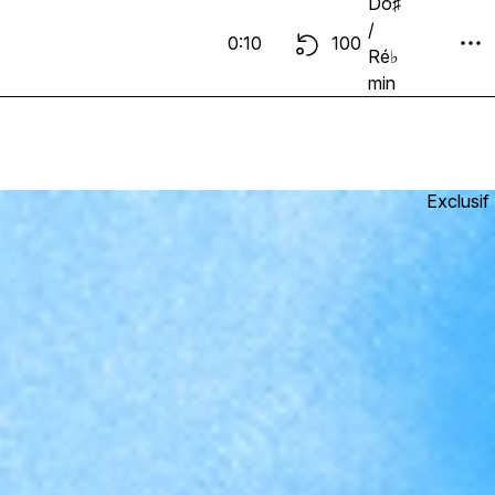
Do♯
/
0:10
100
Ré♭
min
Exclusif