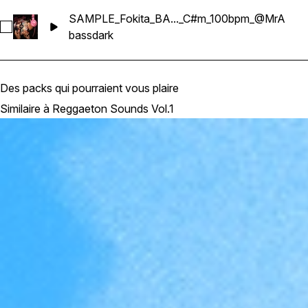
SAMPLE_Fokita_BA..._C#m_100bpm_@MrA
Sélectionnez SAMPLE_Fokita_BASS_Reggaeton_Dark_C#m
bass
dark
Des packs qui pourraient vous plaire
Similaire à Reggaeton Sounds Vol.1