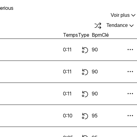
erious
Voir plus
Tendance
Temps
Type
Bpm
Clé
0:11
90
0:11
90
0:11
90
0:10
95