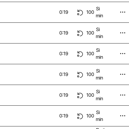
Si
0:19
100
min
Si
0:19
100
min
Si
0:19
100
min
Si
0:19
100
min
Si
0:19
100
min
Si
0:19
100
min