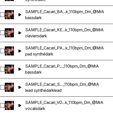
SAMPLE_Cacari_BA...k_110bpm_Dm_@MrA
Sélectionnez SAMPLE_Cacari_BASS_Reggaeton_Dark_110
bass
dark
SAMPLE_Cacari_KE...k_110bpm_Dm_@MrA
Sélectionnez SAMPLE_Cacari_KEY_Reggaeton_Dark_110b
claviers
dark
SAMPLE_Cacari_PA...k_110bpm_Dm_@MrA
Sélectionnez SAMPLE_Cacari_PAD_Reggaeton_Dark_110b
pad synthé
dark
SAMPLE_Cacari_P..._110bpm_Dm_@MrA
Sélectionnez SAMPLE_Cacari_PLUCKED_BASS_Reggaeton
bass
dark
SAMPLE_Cacari_S..._110bpm_Dm_@MrA
Sélectionnez SAMPLE_Cacari_SYNTH_LEAD_Reggaeton_D
lead synthé
dark
lead
SAMPLE_Cacari_VO...k_110bpm_Dm_@MrA
Sélectionnez SAMPLE_Cacari_VOX_Reggaeton_Dark_110bp
vocals
dark