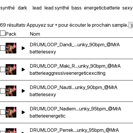
synthé
dark
lead
lead synthé
bass
energetic
batterie
sexy
69 résultats
·
Appuyez sur
pour écouter le prochain sample.
V
Pack
Nom
DRUMLOOP_Dandi_...unky_90bpm_@MrA
Sélectionnez DRUMLOOP_Dandi_Reggaeton_Chunky_90bp
batterie
sexy
DRUMLOOP_Maki_R...unky_90bpm_@MrA
Sélectionnez DRUMLOOP_Maki_Reggaeton_Chunky_90bpm
batterie
aggressive
energetic
exciting
DRUMLOOP_Nautil...unky_90bpm_@MrA
Sélectionnez DRUMLOOP_Nautilus_Reggaeton_Chunky_90
batterie
sexy
DRUMLOOP_Nadiem...unky_95bpm_@MrA
Sélectionnez DRUMLOOP_Nadiem_Reggaeton_Chunky_95b
batterie
energetic
DRUMLOOP_Perrek...unky_95bpm_@MrA