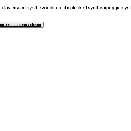
claviers
pad synthé
vocals
cloche
plucked synthé
arpeggio
myst
.
oir les raccourcis clavier
m_@MrA
_@MrA
bpm_@MrA
pm_@MrA