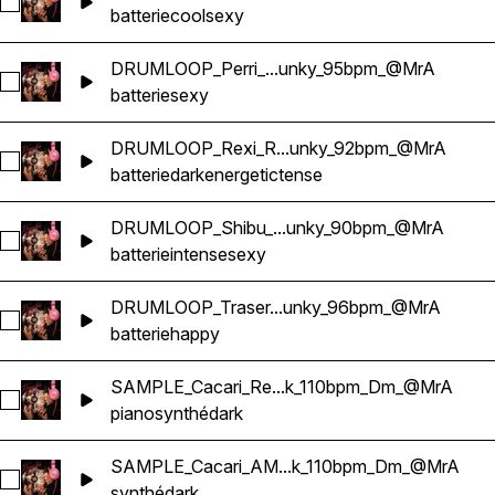
Sélectionnez DRUMLOOP_Perreke_Reggaeton_Chunky_95b
batterie
cool
sexy
DRUMLOOP_Perri_...unky_95bpm_@MrA
Sélectionnez DRUMLOOP_Perri_Reggaeton_Chunky_95bpm
batterie
sexy
DRUMLOOP_Rexi_R...unky_92bpm_@MrA
Sélectionnez DRUMLOOP_Rexi_Reggaeton_Chunky_92bpm
batterie
dark
energetic
tense
DRUMLOOP_Shibu_...unky_90bpm_@MrA
Sélectionnez DRUMLOOP_Shibu_Reggaeton_Chunky_90bp
batterie
intense
sexy
DRUMLOOP_Traser...unky_96bpm_@MrA
Sélectionnez DRUMLOOP_Trasero_Reggaeton_Chunky_96b
batterie
happy
SAMPLE_Cacari_Re...k_110bpm_Dm_@MrA
Sélectionnez SAMPLE_Cacari_Reggaeton_Dark_110bpm_Dm
piano
synthé
dark
SAMPLE_Cacari_AM...k_110bpm_Dm_@MrA
Sélectionnez SAMPLE_Cacari_AMBIENCE_Reggaeton_Dark
synthé
dark