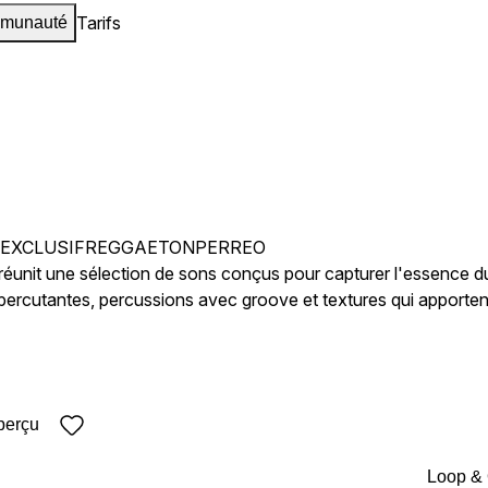
Tarifs
munauté
EXCLUSIF
REGGAETON
PERREO
éunit une sélection de sons conçus pour capturer l'essence d
 percutantes, percussions avec groove et textures qui apporten
yvalence nécessaire pour construire des
x tracks plus mélodiques et commerciaux. Que vous commencie
. 1 vous offre les outils pour amener vos productions au niveau
ducteurs de la scène.
perçu
Loop &