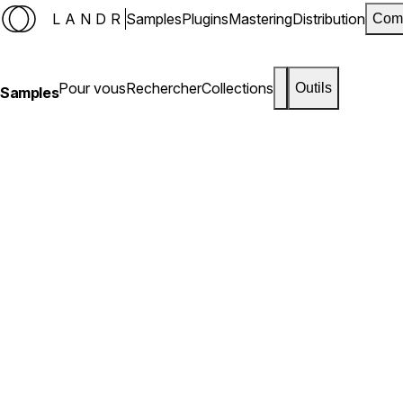
LANDR
Samples
Plugins
Mastering
Distribution
Com
Pour vous
Rechercher
Collections
Outils
Samples