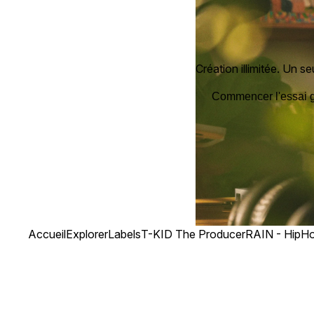
Création illimitée. Un seu
Commencer l'essai g
Accueil
Explorer
Labels
T-KID The Producer
RAIN - HipHop