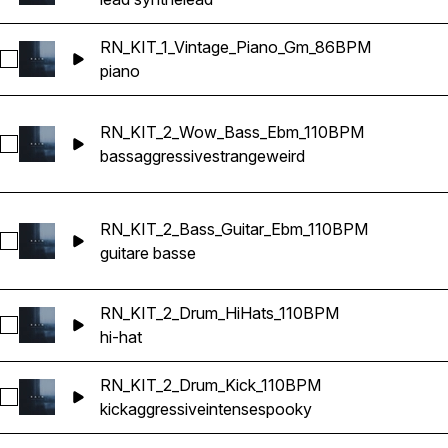
RN_KIT_1_Vintage_Piano_Gm_86BPM
Sélectionnez RN_KIT_1_Vintage_Piano_Gm_86BPM
piano
RN_KIT_2_Wow_Bass_Ebm_110BPM
Sélectionnez RN_KIT_2_Wow_Bass_Ebm_110BPM
bass
aggressive
strange
weird
RN_KIT_2_Bass_Guitar_Ebm_110BPM
Sélectionnez RN_KIT_2_Bass_Guitar_Ebm_110BPM
guitare basse
RN_KIT_2_Drum_HiHats_110BPM
Sélectionnez RN_KIT_2_Drum_HiHats_110BPM
hi-hat
RN_KIT_2_Drum_Kick_110BPM
Sélectionnez RN_KIT_2_Drum_Kick_110BPM
kick
aggressive
intense
spooky