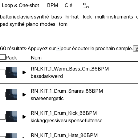
en utilisant des instrument
Loop & One-shot
BPM
Clé
analogique et des perform
batterie
claviers
synthé
bass
hi-hat
kick
multi-instruments
collection de sons qui sem
pad synthé
piano
rhodes
tom
facilitant la création de
vous produisiez du hip-ho
R&B chill ou des beats ry
fondations musicales inspi
60 résultats
·
Appuyez sur
pour écouter le prochain sample.
V
Le produit comprend : • 65 fichiers audio • 6 loops de basse • 23 loops
Pack
Nom
de batterie et percussions • 31 mélodies, accords et textures • Clef e
RN_KIT_1_Warm_Bass_Gm_86BPM
Sélectionnez RN_KIT_1_Warm_Bass_Gm_86BPM
bass
dark
weird
RN_KIT_1_Drum_Snares_86BPM
Sélectionnez RN_KIT_1_Drum_Snares_86BPM
snare
energetic
RN_KIT_1_Drum_Kick_86BPM
Sélectionnez RN_KIT_1_Drum_Kick_86BPM
kick
aggressive
suspenseful
tense
RN_KIT_1_Drum_Hats_86BPM