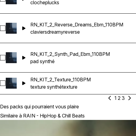
cloche
plucks
RN_KIT_2_Reverse_Dreams_Ebm_110BPM
Sélectionnez RN_KIT_2_Reverse_Dreams_Ebm_110BPM
claviers
dreamy
reverse
RN_KIT_2_Synth_Pad_Ebm_110BPM
Sélectionnez RN_KIT_2_Synth_Pad_Ebm_110BPM
pad synthé
RN_KIT_2_Texture_110BPM
Sélectionnez RN_KIT_2_Texture_110BPM
texture synthé
texture
1
2
3
Des packs qui pourraient vous plaire
Similaire à RAIN - HipHop & Chill Beats