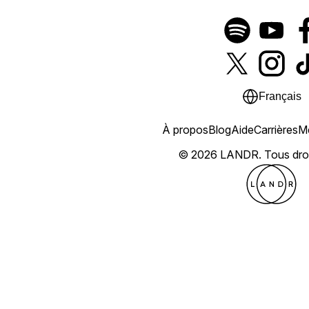
Français
À propos
Blog
Aide
Carrières
Me
© 2026 LANDR.
Tous dro