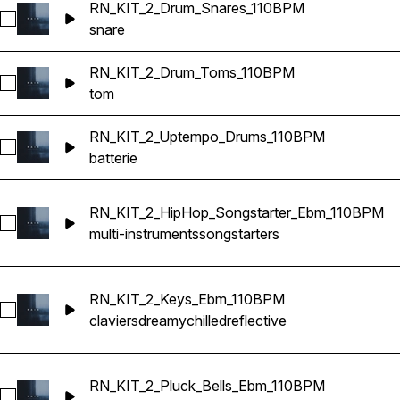
RN_KIT_2_Drum_Snares_110BPM
Sélectionnez RN_KIT_2_Drum_Snares_110BPM
snare
RN_KIT_2_Drum_Toms_110BPM
Sélectionnez RN_KIT_2_Drum_Toms_110BPM
tom
RN_KIT_2_Uptempo_Drums_110BPM
Sélectionnez RN_KIT_2_Uptempo_Drums_110BPM
batterie
RN_KIT_2_HipHop_Songstarter_Ebm_110BPM
Sélectionnez RN_KIT_2_HipHop_Songstarter_Ebm_110BPM
multi-instruments
songstarters
RN_KIT_2_Keys_Ebm_110BPM
Sélectionnez RN_KIT_2_Keys_Ebm_110BPM
claviers
dreamy
chilled
reflective
RN_KIT_2_Pluck_Bells_Ebm_110BPM
Sélectionnez RN_KIT_2_Pluck_Bells_Ebm_110BPM