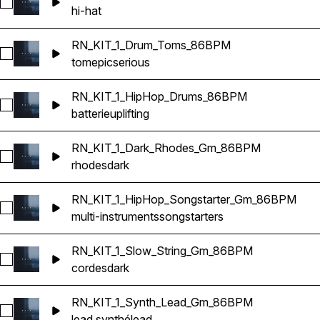
Sélectionnez RN_KIT_1_Drum_Hats_86BPM
hi-hat
RN_KIT_1_Drum_Toms_86BPM
Sélectionnez RN_KIT_1_Drum_Toms_86BPM
tom
epic
serious
RN_KIT_1_HipHop_Drums_86BPM
Sélectionnez RN_KIT_1_HipHop_Drums_86BPM
batterie
uplifting
RN_KIT_1_Dark_Rhodes_Gm_86BPM
Sélectionnez RN_KIT_1_Dark_Rhodes_Gm_86BPM
rhodes
dark
RN_KIT_1_HipHop_Songstarter_Gm_86BPM
Sélectionnez RN_KIT_1_HipHop_Songstarter_Gm_86BPM
multi-instruments
songstarters
RN_KIT_1_Slow_String_Gm_86BPM
Sélectionnez RN_KIT_1_Slow_String_Gm_86BPM
cordes
dark
RN_KIT_1_Synth_Lead_Gm_86BPM
Sélectionnez RN_KIT_1_Synth_Lead_Gm_86BPM
lead synthé
lead