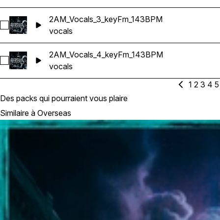
2AM_Vocals_3_keyFm_143BPM
Sélectionnez 2AM_Vocals_3_keyFm_143BPM
vocals
2AM_Vocals_4_keyFm_143BPM
Sélectionnez 2AM_Vocals_4_keyFm_143BPM
vocals
1
2
3
4
5
Des packs qui pourraient vous plaire
Similaire à Overseas