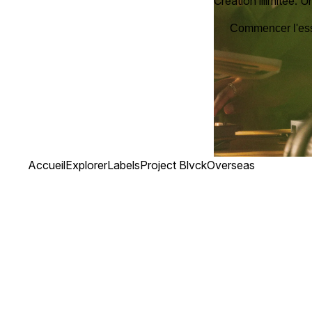
Création illimitée. Un
Commencer l'essa
Accueil
Explorer
Labels
Project Blvck
Overseas