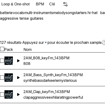
for today’s sound.
Loop & One-shot
BPM
Clé
batterie
vocals
multi-instruments
melody
songstarters
hi-hat
ba
aggressive
tense
guitares
127 résultats
·
Appuyez sur
pour écouter le prochain sample.
Pack
Nom
2AM_808_keyFm_143BPM
Sélectionnez 2AM_808_keyFm_143BPM
808
2AM_Bass_Synth_keyFm_143BPM
Sélectionnez 2AM_Bass_Synth_keyFm_143BPM
synthé
bass
dark
eerie
mysterious
2AM_Clap_keyFm_143BPM
Sélectionnez 2AM_Clap_keyFm_143BPM
clap
aggressive
exhilarating
powerful