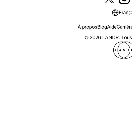
Franç
À propos
Blog
Aide
Carrièr
© 2026 LANDR.
Tous 