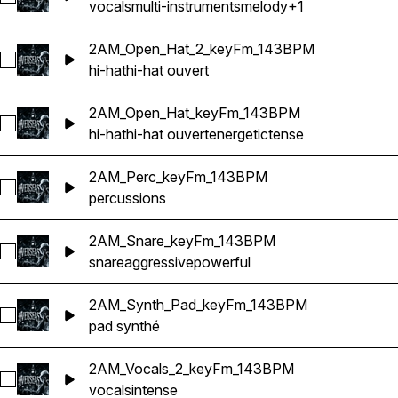
vocals
multi-instruments
melody
+1
2AM_Open_Hat_2_keyFm_143BPM
Sélectionnez 2AM_Open_Hat_2_keyFm_143BPM
hi-hat
hi-hat ouvert
2AM_Open_Hat_keyFm_143BPM
Sélectionnez 2AM_Open_Hat_keyFm_143BPM
hi-hat
hi-hat ouvert
energetic
tense
2AM_Perc_keyFm_143BPM
Sélectionnez 2AM_Perc_keyFm_143BPM
percussions
2AM_Snare_keyFm_143BPM
Sélectionnez 2AM_Snare_keyFm_143BPM
snare
aggressive
powerful
2AM_Synth_Pad_keyFm_143BPM
Sélectionnez 2AM_Synth_Pad_keyFm_143BPM
pad synthé
2AM_Vocals_2_keyFm_143BPM
Sélectionnez 2AM_Vocals_2_keyFm_143BPM
vocals
intense