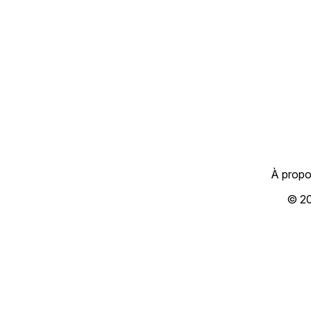
À prop
© 2