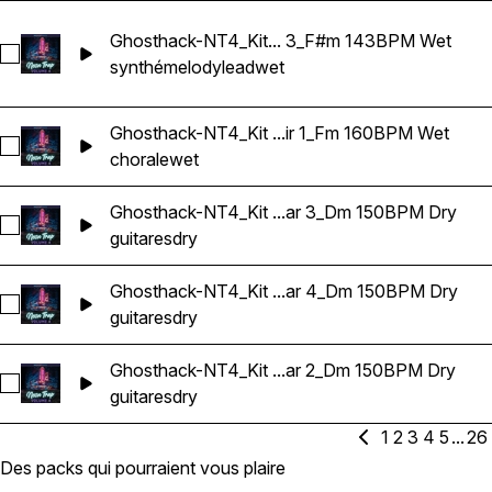
Ghosthack-NT4_Kit... 3_F#m 143BPM Wet
Sélectionnez Ghosthack-NT4_Kit 15_Lead Melody 3_F#m 1
synthé
melody
lead
wet
Ghosthack-NT4_Kit ...ir 1_Fm 160BPM Wet
Sélectionnez Ghosthack-NT4_Kit 17_Choir 1_Fm 160BPM Wet
chorale
wet
Ghosthack-NT4_Kit ...ar 3_Dm 150BPM Dry
Sélectionnez Ghosthack-NT4_Kit 01_Guitar 3_Dm 150BPM Dr
guitares
dry
Ghosthack-NT4_Kit ...ar 4_Dm 150BPM Dry
Sélectionnez Ghosthack-NT4_Kit 01_Guitar 4_Dm 150BPM Dr
guitares
dry
Ghosthack-NT4_Kit ...ar 2_Dm 150BPM Dry
Sélectionnez Ghosthack-NT4_Kit 01_Guitar 2_Dm 150BPM Dr
guitares
dry
1
2
3
4
5
...
26
Des packs qui pourraient vous plaire