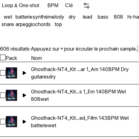
808s that punch harder than
Loop & One-shot
BPM
Clé
audience. Layering and p
wet
batterie
synthé
melody
dry
lead
bass
808
hi-ha
certainly the most time-c
snare
arpeggio
chords
top
care of that for you and d
keep up with the hottest drums in the game
100% royalty-free and clea
606 résultats
·
Appuyez sur
pour écouter le prochain sample.
Pack
Nom
Ghosthack-NT4_Kit ...ar 1_Am 140BPM Dry
Sélectionnez Ghosthack-NT4_Kit 03_Guitar 1_Am 140BPM Dr
guitares
dry
Ghosthack-NT4_Kit...s 1_Em 140BPM Wet
Sélectionnez Ghosthack-NT4_Kit 08_808 Bass 1_Em 140BP
808
wet
Ghosthack-NT4_Kit...ed_F#m 143BPM Wet
Sélectionnez Ghosthack-NT4_Kit 15_Drum Loop_Stripped_
batterie
wet