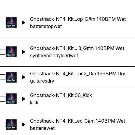
Ghosthack-NT4_Kit...op_G#m 140BPM Wet
Sélectionnez Ghosthack-NT4_Kit 05_Drum Loop_Top_G#m 
batterie
top
wet
Ghosthack-NT4_Kit... 3_G#m 140BPM Wet
Sélectionnez Ghosthack-NT4_Kit 05_Lead Melody 3_G#m 1
synthé
melody
lead
wet
Ghosthack-NT4_Kit ...ar 2_Dm 166BPM Dry
Sélectionnez Ghosthack-NT4_Kit 06_Guitar 2_Dm 166BPM Dr
guitares
dry
Ghosthack-NT4_Kit 06_Kick
Sélectionnez Ghosthack-NT4_Kit 06_Kick
kick
Ghosthack-NT4_Kit...ed_C#m 140BPM Wet
Sélectionnez Ghosthack-NT4_Kit 07_Drum Loop_Stripped_
batterie
wet