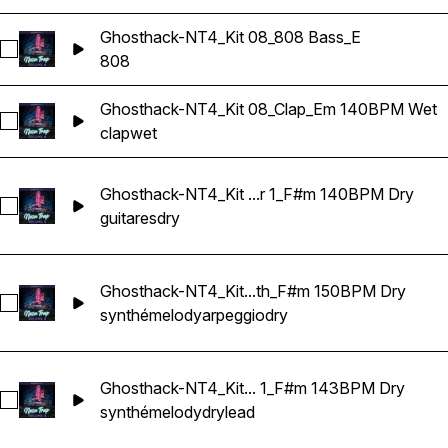
Ghosthack-NT4_Kit 08_808 Bass_E
Sélectionnez Ghosthack-NT4_Kit 08_808 Bass_E
808
Ghosthack-NT4_Kit 08_Clap_Em 140BPM Wet
Sélectionnez Ghosthack-NT4_Kit 08_Clap_Em 140BPM Wet
clap
wet
Ghosthack-NT4_Kit ...r 1_F#m 140BPM Dry
Sélectionnez Ghosthack-NT4_Kit 10_Guitar 1_F#m 140BPM D
guitares
dry
Ghosthack-NT4_Kit...th_F#m 150BPM Dry
Sélectionnez Ghosthack-NT4_Kit 12_Arp Melody Synth_F#m
synthé
melody
arpeggio
dry
Ghosthack-NT4_Kit... 1_F#m 143BPM Dry
Sélectionnez Ghosthack-NT4_Kit 15_Lead Melody 1_F#m 14
synthé
melody
dry
lead