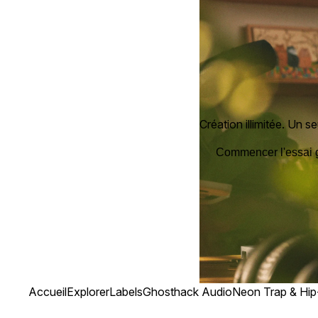
Création illimitée. Un seu
Commencer l'essai g
Accueil
Explorer
Labels
Ghosthack Audio
Neon Trap & Hip