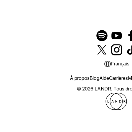
Français
À propos
Blog
Aide
Carrières
M
© 2026 LANDR.
Tous dro