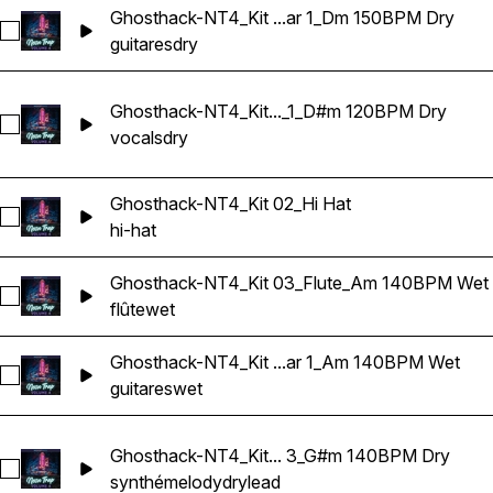
Ghosthack-NT4_Kit ...ar 1_Dm 150BPM Dry
Sélectionnez Ghosthack-NT4_Kit 01_Guitar 1_Dm 150BPM Dr
guitares
dry
Ghosthack-NT4_Kit..._1_D#m 120BPM Dry
Sélectionnez Ghosthack-NT4_Kit 02_Vocal Loop_1_D#m 120
vocals
dry
Ghosthack-NT4_Kit 02_Hi Hat
Sélectionnez Ghosthack-NT4_Kit 02_Hi Hat
hi-hat
Ghosthack-NT4_Kit 03_Flute_Am 140BPM Wet
Sélectionnez Ghosthack-NT4_Kit 03_Flute_Am 140BPM Wet
flûte
wet
Ghosthack-NT4_Kit ...ar 1_Am 140BPM Wet
Sélectionnez Ghosthack-NT4_Kit 03_Guitar 1_Am 140BPM W
guitares
wet
Ghosthack-NT4_Kit... 3_G#m 140BPM Dry
Sélectionnez Ghosthack-NT4_Kit 05_Lead Melody 3_G#m 1
synthé
melody
dry
lead