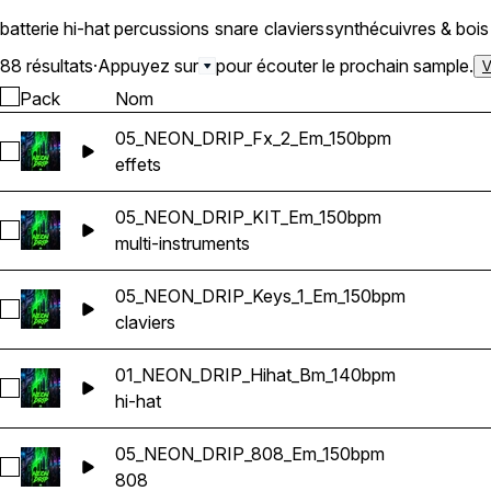
batterie
hi-hat
percussions
snare
claviers
synthé
cuivres & bois
88 résultats
·
Appuyez sur
pour écouter le prochain sample.
V
Pack
Nom
05_NEON_DRIP_Fx_2_Em_150bpm
Sélectionnez 05_NEON_DRIP_Fx_2_Em_150bpm
effets
05_NEON_DRIP_KIT_Em_150bpm
Sélectionnez 05_NEON_DRIP_KIT_Em_150bpm
multi-instruments
05_NEON_DRIP_Keys_1_Em_150bpm
Sélectionnez 05_NEON_DRIP_Keys_1_Em_150bpm
claviers
01_NEON_DRIP_Hihat_Bm_140bpm
Sélectionnez 01_NEON_DRIP_Hihat_Bm_140bpm
hi-hat
05_NEON_DRIP_808_Em_150bpm
Sélectionnez 05_NEON_DRIP_808_Em_150bpm
808