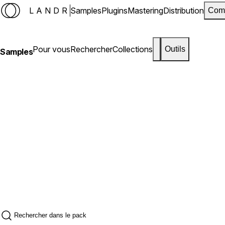
LANDR
Samples
Plugins
Mastering
Distribution
Com
Pour vous
Rechercher
Collections
Outils
Samples