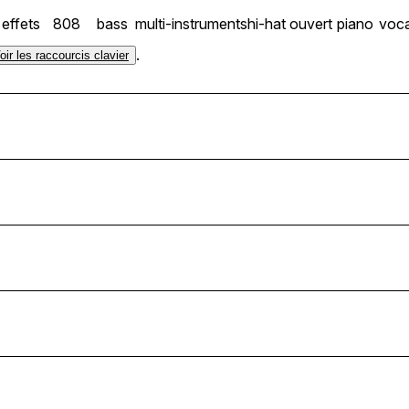
effets
808
bass
multi-instruments
hi-hat ouvert
piano
voca
.
oir les raccourcis clavier