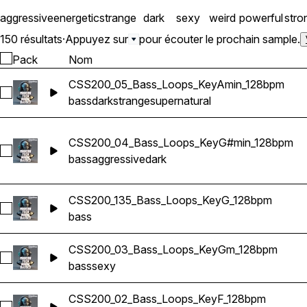
aggressive
energetic
strange
dark
sexy
weird
powerful
stro
150 résultats
·
Appuyez sur
pour écouter le prochain sample.
Pack
Nom
CSS200_05_Bass_Loops_KeyAmin_128bpm
Sélectionnez CSS200_05_Bass_Loops_KeyAmin_128bpm
bass
dark
strange
supernatural
CSS200_04_Bass_Loops_KeyG#min_128bpm
Sélectionnez CSS200_04_Bass_Loops_KeyG#min_128bpm
bass
aggressive
dark
CSS200_135_Bass_Loops_KeyG_128bpm
Sélectionnez CSS200_135_Bass_Loops_KeyG_128bpm
bass
CSS200_03_Bass_Loops_KeyGm_128bpm
Sélectionnez CSS200_03_Bass_Loops_KeyGm_128bpm
bass
sexy
CSS200_02_Bass_Loops_KeyF_128bpm