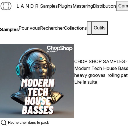
LANDR
Samples
Plugins
Mastering
Distribution
Com
Pour vous
Rechercher
Collections
Outils
Samples
CHOP SHOP SAMPLES
·
Modern Tech House Basses 
heavy grooves, rolling pat
adding instant low-end en
Lire la suite