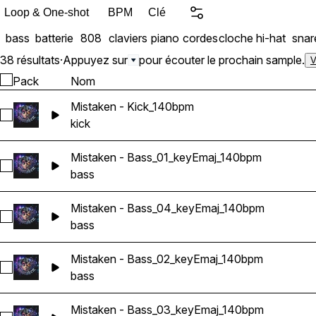
Loop & One-shot
BPM
Clé
bass
batterie
808
claviers
piano
cordes
cloche
hi-hat
snar
38 résultats
·
Appuyez sur
pour écouter le prochain sample.
V
Pack
Nom
Mistaken - Kick_140bpm
Sélectionnez Mistaken - Kick_140bpm
kick
Mistaken - Bass_01_keyEmaj_140bpm
Sélectionnez Mistaken - Bass_01_keyEmaj_140bpm
bass
Mistaken - Bass_04_keyEmaj_140bpm
Sélectionnez Mistaken - Bass_04_keyEmaj_140bpm
bass
Mistaken - Bass_02_keyEmaj_140bpm
Sélectionnez Mistaken - Bass_02_keyEmaj_140bpm
bass
Mistaken - Bass_03_keyEmaj_140bpm