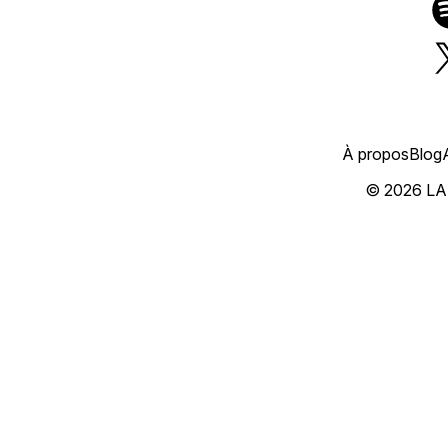
À propos
Blog
© 2026 L