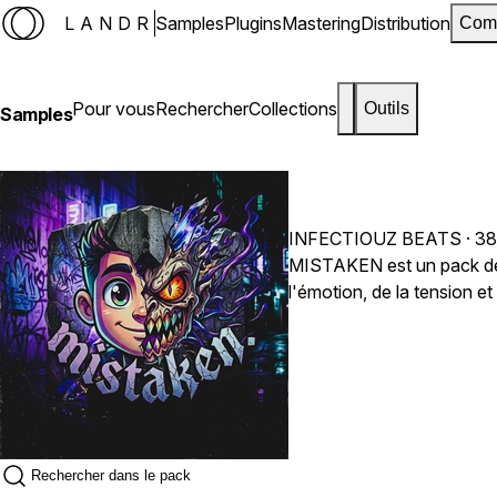
LANDR
Samples
Plugins
Mastering
Distribution
Com
Pour vous
Rechercher
Collections
Outils
Samples
INFECTIOUZ BEATS
· 38
MISTAKEN est un pack de 
l'émotion, de la tension e