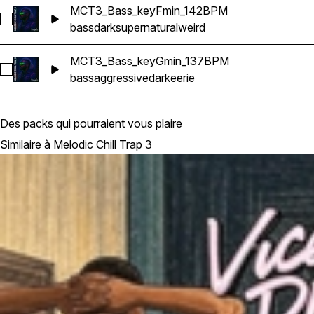
MCT3_Bass_keyFmin_142BPM
Sélectionnez MCT3_Bass_keyFmin_142BPM
bass
dark
supernatural
weird
MCT3_Bass_keyGmin_137BPM
Sélectionnez MCT3_Bass_keyGmin_137BPM
bass
aggressive
dark
eerie
Des packs qui pourraient vous plaire
Similaire à Melodic Chill Trap 3