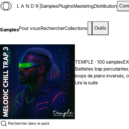
LANDR
Samples
Plugins
Mastering
Distribution
Com
Pour vous
Rechercher
Collections
Outils
Samples
TEMPLE
· 100 samples
EX
Batteries trap percutante
loops de piano inversés, 
Temple. Inspiré par les s
Lire la suite