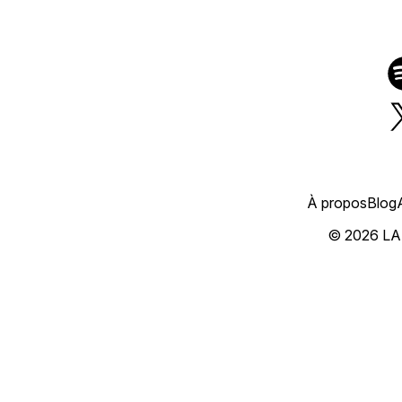
À propos
Blog
© 2026 L