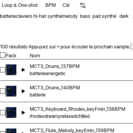
Loop & One-shot
BPM
Clé
batterie
claviers
hi-hat
synthé
melody
bass
pad synthé
dark
100 résultats
·
Appuyez sur
pour écouter le prochain sample.
Pack
Nom
MCT3_Drums_137BPM
Sélectionnez MCT3_Drums_137BPM
batterie
energetic
MCT3_Drums_140BPM
Sélectionnez MCT3_Drums_140BPM
batterie
MCT3_Keyboard_Rhodes_keyFmin_138BPM
Sélectionnez MCT3_Keyboard_Rhodes_keyFmin_138BPM
rhodes
dreamy
relaxed
chilled
MCT3_Flute_Melody_keyEmin_139BPM