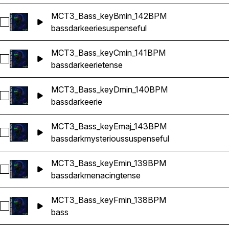
MCT3_Bass_keyBmin_142BPM
Sélectionnez MCT3_Bass_keyBmin_142BPM
bass
dark
eerie
suspenseful
MCT3_Bass_keyCmin_141BPM
Sélectionnez MCT3_Bass_keyCmin_141BPM
bass
dark
eerie
tense
MCT3_Bass_keyDmin_140BPM
Sélectionnez MCT3_Bass_keyDmin_140BPM
bass
dark
eerie
MCT3_Bass_keyEmaj_143BPM
Sélectionnez MCT3_Bass_keyEmaj_143BPM
bass
dark
mysterious
suspenseful
MCT3_Bass_keyEmin_139BPM
Sélectionnez MCT3_Bass_keyEmin_139BPM
bass
dark
menacing
tense
MCT3_Bass_keyFmin_138BPM
Sélectionnez MCT3_Bass_keyFmin_138BPM
bass