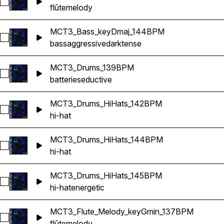
Sélectionnez MCT3_Flute_Melody_keyEmin_139BPM
flûte
melody
MCT3_Bass_keyDmaj_144BPM
Sélectionnez MCT3_Bass_keyDmaj_144BPM
bass
aggressive
dark
tense
MCT3_Drums_139BPM
Sélectionnez MCT3_Drums_139BPM
batterie
seductive
MCT3_Drums_HiHats_142BPM
Sélectionnez MCT3_Drums_HiHats_142BPM
hi-hat
MCT3_Drums_HiHats_144BPM
Sélectionnez MCT3_Drums_HiHats_144BPM
hi-hat
MCT3_Drums_HiHats_145BPM
Sélectionnez MCT3_Drums_HiHats_145BPM
hi-hat
energetic
MCT3_Flute_Melody_keyGmin_137BPM
Sélectionnez MCT3_Flute_Melody_keyGmin_137BPM
flûte
melody