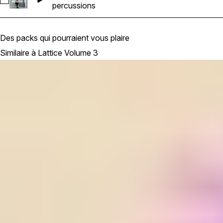
Sélectionnez LatticeVol3_Electronic_Percussion_Crisp_138bp
percussions
Des packs qui pourraient vous plaire
Similaire à Lattice Volume 3