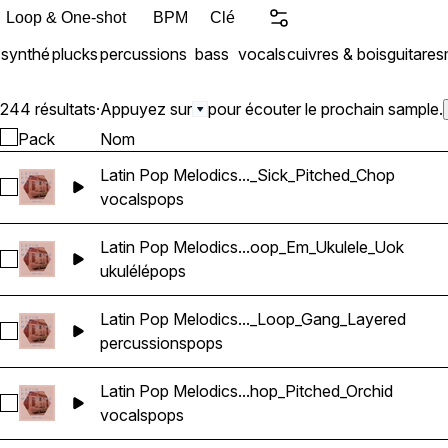
Loop & One-shot
BPM
Clé
synthé
plucks
percussions
bass
vocals
cuivres & bois
guitares
244 résultats
·
Appuyez sur
pour écouter le prochain sample.
Pack
Nom
Latin Pop Melodics..._Sick_Pitched_Chop
Sélectionnez Latin Pop Melodics_Wavetick_96_Vocals_Loop
vocals
pops
Latin Pop Melodics...oop_Em_Ukulele_Uok
Sélectionnez Latin Pop Melodics_Wavetick_112_Guitar_Loop_
ukulélé
pops
Latin Pop Melodics..._Loop_Gang_Layered
Sélectionnez Latin Pop Melodics_Wavetick_105_Percussion
percussions
pops
Latin Pop Melodics...hop_Pitched_Orchid
Sélectionnez Latin Pop Melodics_Wavetick_140_Vocals_Loo
vocals
pops