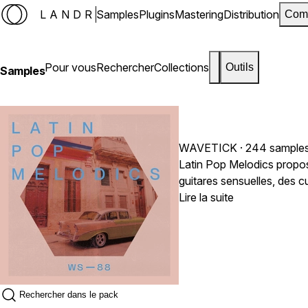
LANDR
Samples
Plugins
Mastering
Distribution
Com
Pour vous
Rechercher
Collections
Outils
Samples
WAVETICK
· 244 sample
Latin Pop Melodics propo
guitares sensuelles, des c
vocaux mélodiques authent
Lire la suite
danse.