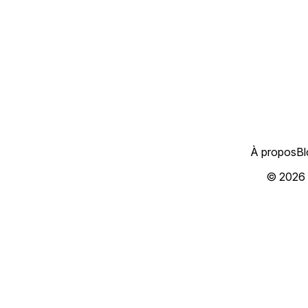
À propos
Bl
© 2026