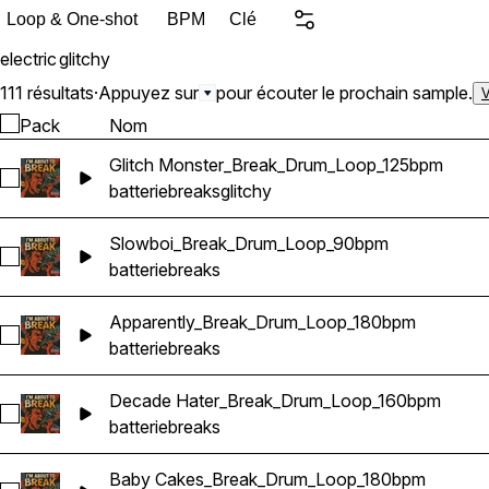
Loop & One-shot
BPM
Clé
electric
glitchy
111 résultats
·
Appuyez sur
pour écouter le prochain sample.
V
Pack
Nom
Glitch Monster_Break_Drum_Loop_125bpm
Sélectionnez Glitch Monster_Break_Drum_Loop_125bpm
batterie
breaks
glitchy
Slowboi_Break_Drum_Loop_90bpm
Sélectionnez Slowboi_Break_Drum_Loop_90bpm
batterie
breaks
Apparently_Break_Drum_Loop_180bpm
Sélectionnez Apparently_Break_Drum_Loop_180bpm
batterie
breaks
Decade Hater_Break_Drum_Loop_160bpm
Sélectionnez Decade Hater_Break_Drum_Loop_160bpm
batterie
breaks
Baby Cakes_Break_Drum_Loop_180bpm