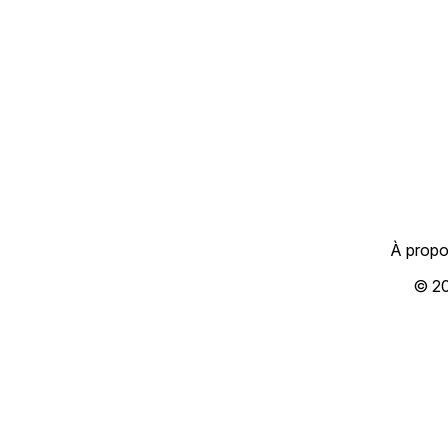
À prop
© 2