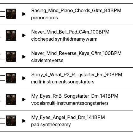
Racing_Mind_Piano_Chords_G#m_84BPM
Sélectionnez Racing_Mind_Piano_Chords_G#m_84BPM
piano
chords
Never_Mind_Bell_Pad_C#m_100BPM
Sélectionnez Never_Mind_Bell_Pad_C#m_100BPM
cloche
pad synthé
dreamy
warm
Never_Mind_Reverse_Keys_C#m_100BPM
Sélectionnez Never_Mind_Reverse_Keys_C#m_100BPM
claviers
reverse
Sorry_4_What_P2_R...gstarter_Fm_90BPM
Sélectionnez Sorry_4_What_P2_RnB_Songstarter_Fm_90BP
multi-instruments
songstarters
My_Eyes_RnB_Songstarter_Dm_141BPM
Sélectionnez My_Eyes_RnB_Songstarter_Dm_141BPM
vocals
multi-instruments
songstarters
My_Eyes_Angel_Pad_Dm_141BPM
Sélectionnez My_Eyes_Angel_Pad_Dm_141BPM
pad synthé
dreamy