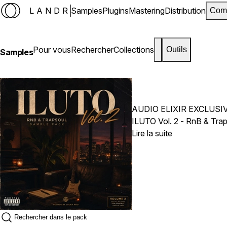
LANDR
Samples
Plugins
Mastering
Distribution
Com
Pour vous
Rechercher
Collections
Outils
Samples
AUDIO ELIXIR EXCLUSI
Lire la suite