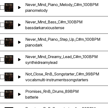
Never_Mind_Piano_Melody_C#m_100BPM
Sélectionnez Never_Mind_Piano_Melody_C#m_100BPM
piano
melody
Never_Mind_Bass_C#m_100BPM
Sélectionnez Never_Mind_Bass_C#m_100BPM
bass
dark
anxious
tense
Never_Mind_Piano_Step_Up_C#m_100BPM
Sélectionnez Never_Mind_Piano_Step_Up_C#m_100BPM
piano
dark
Never_Mind_Dreamy_Lead_C#m_100BPM
Sélectionnez Never_Mind_Dreamy_Lead_C#m_100BPM
synthé
dreamy
lead
Not_Close_RnB_Songstarter_C#m_99BPM
Sélectionnez Not_Close_RnB_Songstarter_C#m_99BPM
vocals
multi-instruments
songstarters
Promises_RnB_Drums_89BPM
Sélectionnez Promises_RnB_Drums_89BPM
batterie