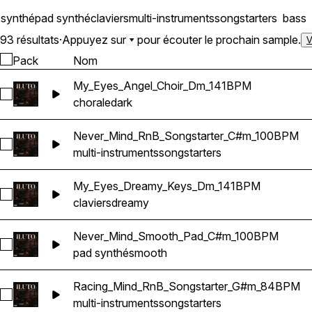
synthé
pad synthé
claviers
multi-instruments
songstarters
bass
93 résultats
·
Appuyez sur
pour écouter le prochain sample.
V
Pack
Nom
My_Eyes_Angel_Choir_Dm_141BPM
Sélectionnez My_Eyes_Angel_Choir_Dm_141BPM
chorale
dark
Never_Mind_RnB_Songstarter_C#m_100BPM
Sélectionnez Never_Mind_RnB_Songstarter_C#m_100BPM
multi-instruments
songstarters
My_Eyes_Dreamy_Keys_Dm_141BPM
Sélectionnez My_Eyes_Dreamy_Keys_Dm_141BPM
claviers
dreamy
Never_Mind_Smooth_Pad_C#m_100BPM
Sélectionnez Never_Mind_Smooth_Pad_C#m_100BPM
pad synthé
smooth
Racing_Mind_RnB_Songstarter_G#m_84BPM
Sélectionnez Racing_Mind_RnB_Songstarter_G#m_84BPM
multi-instruments
songstarters