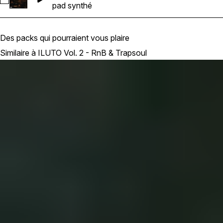
Sélectionnez Sorry_4_What_P2_Fast_Pad_Fm_90BPM
pad synthé
Des packs qui pourraient vous plaire
Similaire à ILUTO Vol. 2 - RnB & Trapsoul