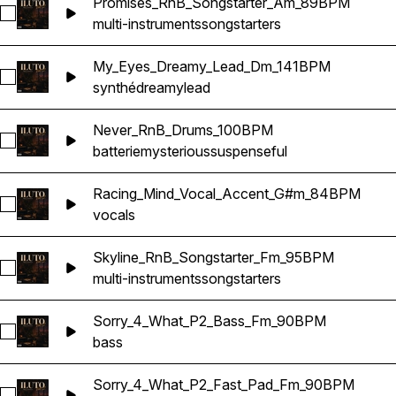
Promises_RnB_Songstarter_Am_89BPM
Sélectionnez Promises_RnB_Songstarter_Am_89BPM
multi-instruments
songstarters
My_Eyes_Dreamy_Lead_Dm_141BPM
Sélectionnez My_Eyes_Dreamy_Lead_Dm_141BPM
synthé
dreamy
lead
Never_RnB_Drums_100BPM
Sélectionnez Never_RnB_Drums_100BPM
batterie
mysterious
suspenseful
Racing_Mind_Vocal_Accent_G#m_84BPM
Sélectionnez Racing_Mind_Vocal_Accent_G#m_84BPM
vocals
Skyline_RnB_Songstarter_Fm_95BPM
Sélectionnez Skyline_RnB_Songstarter_Fm_95BPM
multi-instruments
songstarters
Sorry_4_What_P2_Bass_Fm_90BPM
Sélectionnez Sorry_4_What_P2_Bass_Fm_90BPM
bass
Sorry_4_What_P2_Fast_Pad_Fm_90BPM