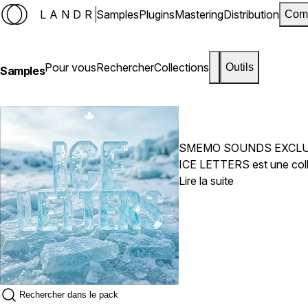
LANDR
Samples
Plugins
Mastering
Distribution
Com
Pour vous
Rechercher
Collections
Outils
Samples
SMEMO SOUNDS EXCLU
ICE LETTERS est une colle
Lire la suite