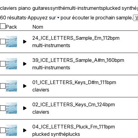
claviers
piano
guitares
synthé
multi-instruments
plucked synthé
60 résultats
·
Appuyez sur
pour écouter le prochain sample.
V
Pack
Nom
24_ICE_LETTERS_Sample_Em_112bpm
Sélectionnez 24_ICE_LETTERS_Sample_Em_112bpm
multi-instruments
39_ICE_LETTERS_Sample_A#m_160bpm
Sélectionnez 39_ICE_LETTERS_Sample_A#m_160bpm
multi-instruments
01_ICE_LETTERS_Keys_D#m_111bpm
Sélectionnez 01_ICE_LETTERS_Keys_D#m_111bpm
claviers
02_ICE_LETTERS_Keys_Cm_124bpm
Sélectionnez 02_ICE_LETTERS_Keys_Cm_124bpm
claviers
04_ICE_LETTERS_Pluck_Fm_111bpm
Sélectionnez 04_ICE_LETTERS_Pluck_Fm_111bpm
plucked synthé
plucks