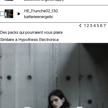
HE_Frunche02_130
Sélectionnez HE_Frunche02_130
batterie
energetic
1
2
3
4
5
6
7
Des packs qui pourraient vous plaire
Similaire à Hypothesis Electronica