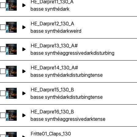
HE_Darpre11_130_A
Sélectionnez HE_Darpre11_130_A
basse synthé
dark
HE_Darpre12_130_A
Sélectionnez HE_Darpre12_130_A
basse synthé
dark
weird
HE_Darpre13_130_A#
Sélectionnez HE_Darpre13_130_A#
basse synthé
aggressive
dark
disturbing
HE_Darpre14_130_A#
Sélectionnez HE_Darpre14_130_A#
basse synthé
dark
disturbing
tense
HE_Darpre15_130_B
Sélectionnez HE_Darpre15_130_B
basse synthé
dark
disturbing
tense
HE_Darpre16_130_B
Sélectionnez HE_Darpre16_130_B
basse synthé
aggressive
dark
tense
Fritte01_Claps_130