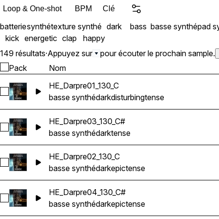
Bit ACIDized WAV files, wi
Loop & One-shot
BPM
Clé
Product Details: • 16 Basses • 43 Beats • 24 Drones • 16 Pads • 36
batterie
synthé
texture synthé
dark
bass
basse synthé
pad s
Percussion • 14 Synths
kick
energetic
clap
happy
149 résultats
·
Appuyez sur
pour écouter le prochain sample.
Pack
Nom
HE_Darpre01_130_C
Sélectionnez HE_Darpre01_130_C
basse synthé
dark
disturbing
tense
HE_Darpre03_130_C#
Sélectionnez HE_Darpre03_130_C#
basse synthé
dark
tense
HE_Darpre02_130_C
Sélectionnez HE_Darpre02_130_C
basse synthé
dark
epic
tense
HE_Darpre04_130_C#
Sélectionnez HE_Darpre04_130_C#
basse synthé
dark
epic
tense