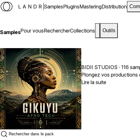
LANDR
Samples
Plugins
Mastering
Distribution
Com
Pour vous
Rechercher
Collections
Outils
Samples
BIDII STUDIOS
· 116 sam
Plongez vos productions d
Lire la suite