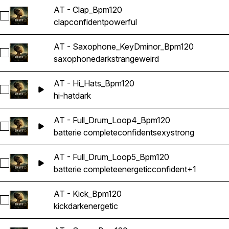
AT - Clap_Bpm120
Sélectionnez AT - Clap_Bpm120
clap
confident
powerful
AT - Saxophone_KeyDminor_Bpm120
Sélectionnez AT - Saxophone_KeyDminor_Bpm120
saxophone
dark
strange
weird
AT - Hi_Hats_Bpm120
Sélectionnez AT - Hi_Hats_Bpm120
hi-hat
dark
AT - Full_Drum_Loop4_Bpm120
Sélectionnez AT - Full_Drum_Loop4_Bpm120
batterie complete
confident
sexy
strong
AT - Full_Drum_Loop5_Bpm120
Sélectionnez AT - Full_Drum_Loop5_Bpm120
batterie complete
energetic
confident
+1
AT - Kick_Bpm120
Sélectionnez AT - Kick_Bpm120
kick
dark
energetic