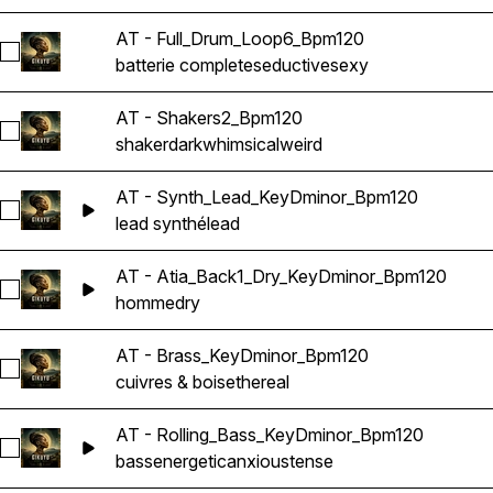
AT - Full_Drum_Loop6_Bpm120
Sélectionnez AT - Full_Drum_Loop6_Bpm120
batterie complete
seductive
sexy
AT - Shakers2_Bpm120
Sélectionnez AT - Shakers2_Bpm120
shaker
dark
whimsical
weird
AT - Synth_Lead_KeyDminor_Bpm120
Sélectionnez AT - Synth_Lead_KeyDminor_Bpm120
lead synthé
lead
AT - Atia_Back1_Dry_KeyDminor_Bpm120
Sélectionnez AT - Atia_Back1_Dry_KeyDminor_Bpm120
homme
dry
AT - Brass_KeyDminor_Bpm120
Sélectionnez AT - Brass_KeyDminor_Bpm120
cuivres & bois
ethereal
AT - Rolling_Bass_KeyDminor_Bpm120
Sélectionnez AT - Rolling_Bass_KeyDminor_Bpm120
bass
energetic
anxious
tense