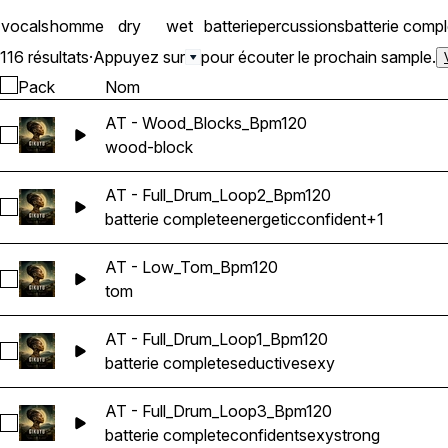
vocals
homme
dry
wet
batterie
percussions
batterie compl
116 résultats
·
Appuyez sur
pour écouter le prochain sample.
Pack
Nom
AT - Wood_Blocks_Bpm120
Sélectionnez AT - Wood_Blocks_Bpm120
wood-block
AT - Full_Drum_Loop2_Bpm120
Sélectionnez AT - Full_Drum_Loop2_Bpm120
batterie complete
energetic
confident
+1
AT - Low_Tom_Bpm120
Sélectionnez AT - Low_Tom_Bpm120
tom
AT - Full_Drum_Loop1_Bpm120
Sélectionnez AT - Full_Drum_Loop1_Bpm120
batterie complete
seductive
sexy
AT - Full_Drum_Loop3_Bpm120
Sélectionnez AT - Full_Drum_Loop3_Bpm120
batterie complete
confident
sexy
strong