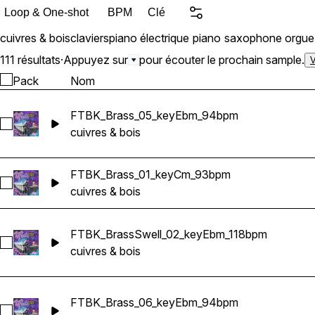
Loop & One-shot
BPM
Clé
cuivres & bois
claviers
piano électrique
piano
saxophone
orgue
111 résultats
·
Appuyez sur
pour écouter le prochain sample.
V
Pack
Nom
FTBK_Brass_05_keyEbm_94bpm
Sélectionnez FTBK_Brass_05_keyEbm_94bpm
cuivres & bois
FTBK_Brass_01_keyCm_93bpm
Sélectionnez FTBK_Brass_01_keyCm_93bpm
cuivres & bois
FTBK_BrassSwell_02_keyEbm_118bpm
Sélectionnez FTBK_BrassSwell_02_keyEbm_118bpm
cuivres & bois
FTBK_Brass_06_keyEbm_94bpm
Sélectionnez FTBK_Brass_06_keyEbm_94bpm