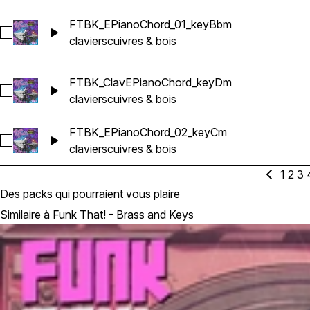
FTBK_EPianoChord_01_keyBbm
Sélectionnez FTBK_EPianoChord_01_keyBbm
claviers
cuivres & bois
FTBK_ClavEPianoChord_keyDm
Sélectionnez FTBK_ClavEPianoChord_keyDm
claviers
cuivres & bois
FTBK_EPianoChord_02_keyCm
Sélectionnez FTBK_EPianoChord_02_keyCm
claviers
cuivres & bois
1
2
3
Des packs qui pourraient vous plaire
Similaire à Funk That! - Brass and Keys