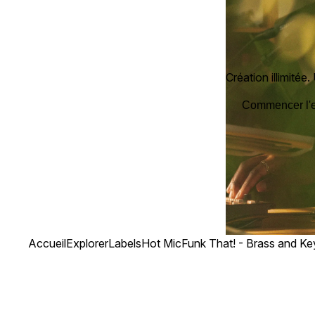
Création illimitée.
Commencer l'es
Accueil
Explorer
Labels
Hot Mic
Funk That! - Brass and Ke