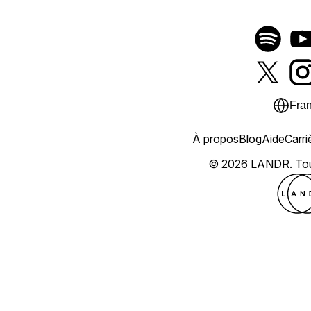
Fran
À propos
Blog
Aide
Carri
© 2026 LANDR.
Tou