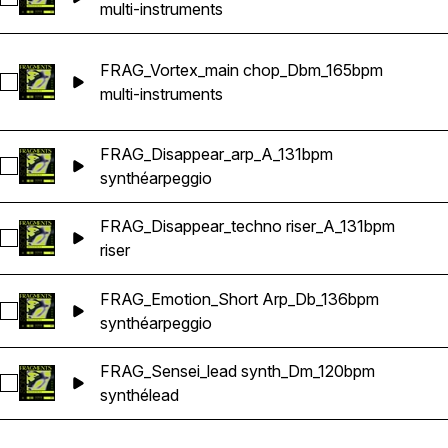
multi-instruments
FRAG_Vortex_main chop_Dbm_165bpm
Sélectionnez FRAG_Vortex_main chop_Dbm_165bpm
multi-instruments
FRAG_Disappear_arp_A_131bpm
Sélectionnez FRAG_Disappear_arp_A_131bpm
synthé
arpeggio
FRAG_Disappear_techno riser_A_131bpm
Sélectionnez FRAG_Disappear_techno riser_A_131bpm
riser
FRAG_Emotion_Short Arp_Db_136bpm
Sélectionnez FRAG_Emotion_Short Arp_Db_136bpm
synthé
arpeggio
FRAG_Sensei_lead synth_Dm_120bpm
Sélectionnez FRAG_Sensei_lead synth_Dm_120bpm
synthé
lead