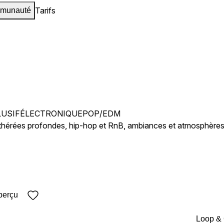
Tarifs
munauté
LUSIF
ÉLECTRONIQUE
POP/EDM
éthérées profondes, hip-hop et RnB, ambiances et atmosphèr
perçu
Loop &