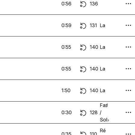
0:56
136
0:59
131
La
0:55
140
La
0:55
140
La
1:50
140
La
Fa♯
0:30
128
/
Sol♭
Ré
0:35
110