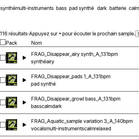
synthé
multi-instruments
bass
pad synthé
dark
batterie
cal
116 résultats
·
Appuyez sur
pour écouter le prochain sample.
Pack
Nom
FRAG_Disappear_airy synth_A_131bpm
Sélectionnez FRAG_Disappear_airy synth_A_131bpm
synthé
airy
FRAG_Disappear_pads 1_A_131bpm
Sélectionnez FRAG_Disappear_pads 1_A_131bpm
pad synthé
FRAG_Disappear_growl bass_A_131bpm
Sélectionnez FRAG_Disappear_growl bass_A_131bpm
bass
calm
dark
FRAG_Aquatic_sample variation 3_A_140bpm
Sélectionnez FRAG_Aquatic_sample variation 3_A_140bpm
vocals
multi-instruments
calm
relaxed