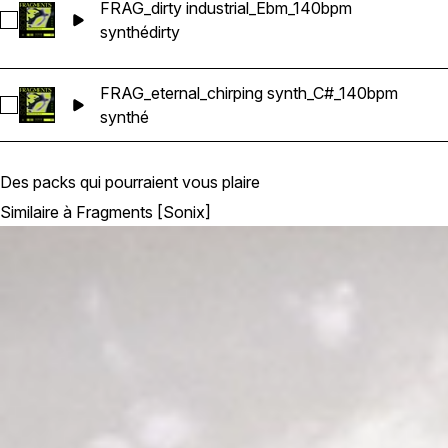
FRAG_dirty industrial_Ebm_140bpm
Sélectionnez FRAG_dirty industrial_Ebm_140bpm
synthé
dirty
FRAG_eternal_chirping synth_C#_140bpm
Sélectionnez FRAG_eternal_chirping synth_C#_140bpm
synthé
Des packs qui pourraient vous plaire
Similaire à Fragments [Sonix]