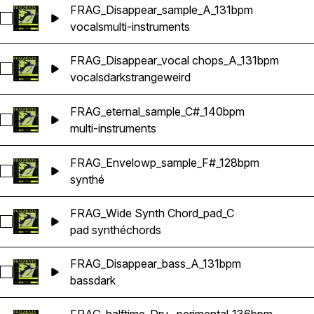
FRAG_Disappear_sample_A_131bpm
Sélectionnez FRAG_Disappear_sample_A_131bpm
vocals
multi-instruments
FRAG_Disappear_vocal chops_A_131bpm
Sélectionnez FRAG_Disappear_vocal chops_A_131bpm
vocals
dark
strange
weird
FRAG_eternal_sample_C#_140bpm
Sélectionnez FRAG_eternal_sample_C#_140bpm
multi-instruments
FRAG_Envelowp_sample_F#_128bpm
Sélectionnez FRAG_Envelowp_sample_F#_128bpm
synthé
FRAG_Wide Synth Chord_pad_C
Sélectionnez FRAG_Wide Synth Chord_pad_C
pad synthé
chords
FRAG_Disappear_bass_A_131bpm
Sélectionnez FRAG_Disappear_bass_A_131bpm
bass
dark