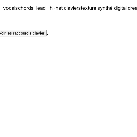
m
vocals
chords
lead
hi-hat
claviers
texture synthé
digital
dre
.
Voir les raccourcis clavier