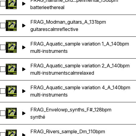
FRAG_halftime_Dru...perimental_136bpm
Sélectionnez FRAG_halftime_Drum Loop_experimental_136bp
batterie
ethereal
FRAG_Modman_guitars_A_131bpm
Sélectionnez FRAG_Modman_guitars_A_131bpm
guitares
calm
reflective
FRAG_Aquatic_sample variation 1_A_140bpm
Sélectionnez FRAG_Aquatic_sample variation 1_A_140bpm
multi-instruments
FRAG_Aquatic_sample variation 2_A_140bpm
Sélectionnez FRAG_Aquatic_sample variation 2_A_140bpm
multi-instruments
calm
relaxed
FRAG_Aquatic_sample variation 4_A_140bpm
Sélectionnez FRAG_Aquatic_sample variation 4_A_140bpm
multi-instruments
FRAG_Envelowp_synths_F#_128bpm
Sélectionnez FRAG_Envelowp_synths_F#_128bpm
synthé
FRAG_Rivers_sample_Dm_110bpm
Sélectionnez FRAG_Rivers_sample_Dm_110bpm