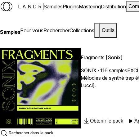
LANDR
Samples
Plugins
Mastering
Distribution
Com
Pour vous
Rechercher
Collections
Outils
Samples
Fragments [Sonix]
SONIX
· 116 samples
EXC
Mélodies de synthé trap 
Lucci].
Obtenir le pack
A