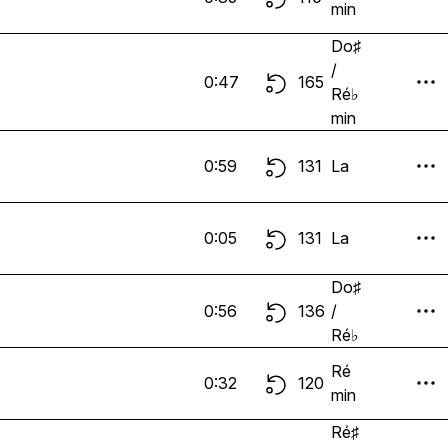
min
Do♯
/
0:47
165
Ré♭
min
0:59
131
La
0:05
131
La
Do♯
0:56
136
/
Ré♭
Ré
0:32
120
min
Ré♯