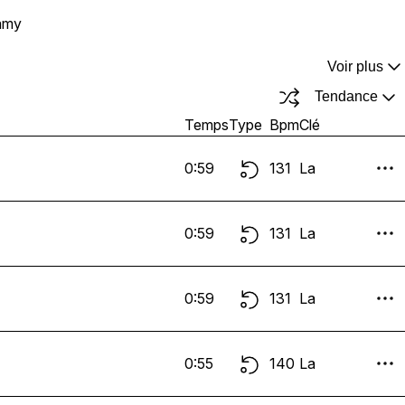
amy
Voir plus
Tendance
Temps
Type
Bpm
Clé
0:59
131
La
0:59
131
La
0:59
131
La
0:55
140
La