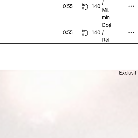
/
0:55
140
Mi♭
min
Do♯
0:55
140
/
Ré♭
Exclusif