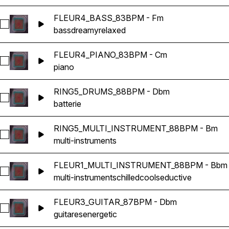
FLEUR4_BASS_83BPM - Fm
Sélectionnez FLEUR4_BASS_83BPM - Fm
bass
dreamy
relaxed
FLEUR4_PIANO_83BPM - Cm
Sélectionnez FLEUR4_PIANO_83BPM - Cm
piano
RING5_DRUMS_88BPM - Dbm
Sélectionnez RING5_DRUMS_88BPM - Dbm
batterie
RING5_MULTI_INSTRUMENT_88BPM - Bm
Sélectionnez RING5_MULTI_INSTRUMENT_88BPM - Bm
multi-instruments
FLEUR1_MULTI_INSTRUMENT_88BPM - Bbm
Sélectionnez FLEUR1_MULTI_INSTRUMENT_88BPM - Bbm
multi-instruments
chilled
cool
seductive
FLEUR3_GUITAR_87BPM - Dbm
Sélectionnez FLEUR3_GUITAR_87BPM - Dbm
guitares
energetic