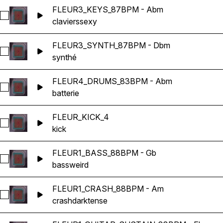
FLEUR3_KEYS_87BPM - Abm
Sélectionnez FLEUR3_KEYS_87BPM - Abm
claviers
sexy
FLEUR3_SYNTH_87BPM - Dbm
Sélectionnez FLEUR3_SYNTH_87BPM - Dbm
synthé
FLEUR4_DRUMS_83BPM - Abm
Sélectionnez FLEUR4_DRUMS_83BPM - Abm
batterie
FLEUR_KICK_4
Sélectionnez FLEUR_KICK_4
kick
FLEUR1_BASS_88BPM - Gb
Sélectionnez FLEUR1_BASS_88BPM - Gb
bass
weird
FLEUR1_CRASH_88BPM - Am
Sélectionnez FLEUR1_CRASH_88BPM - Am
crash
dark
tense