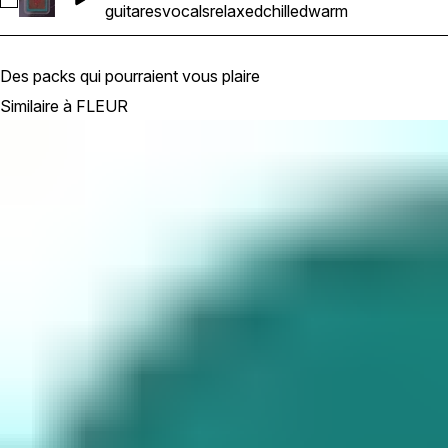
Sélectionnez FLEUR2_GUITAR_88BPM - Abm
guitares
vocals
relaxed
chilled
warm
Des packs qui pourraient vous plaire
Similaire à FLEUR