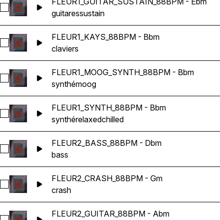
FLEUR1_GUITAR_SUSTAIN_88BPM - Ebm
Sélectionnez FLEUR1_GUITAR_SUSTAIN_88BPM - Ebm
guitares
sustain
FLEUR1_KAYS_88BPM - Bbm
Sélectionnez FLEUR1_KAYS_88BPM - Bbm
claviers
FLEUR1_MOOG_SYNTH_88BPM - Bbm
Sélectionnez FLEUR1_MOOG_SYNTH_88BPM - Bbm
synthé
moog
FLEUR1_SYNTH_88BPM - Bbm
Sélectionnez FLEUR1_SYNTH_88BPM - Bbm
synthé
relaxed
chilled
FLEUR2_BASS_88BPM - Dbm
Sélectionnez FLEUR2_BASS_88BPM - Dbm
bass
FLEUR2_CRASH_88BPM - Gm
Sélectionnez FLEUR2_CRASH_88BPM - Gm
crash
FLEUR2_GUITAR_88BPM - Abm