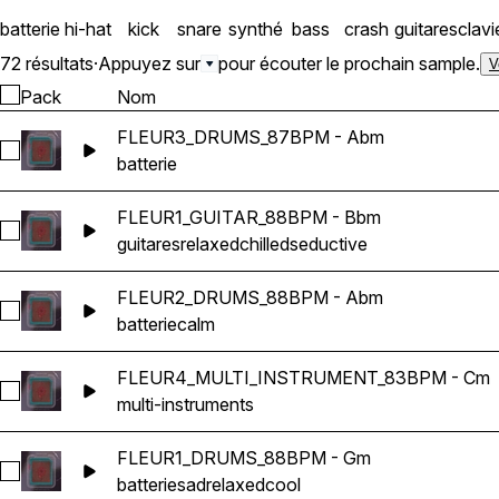
batterie
hi-hat
kick
snare
synthé
bass
crash
guitares
clavi
72 résultats
·
Appuyez sur
pour écouter le prochain sample.
V
Pack
Nom
FLEUR3_DRUMS_87BPM - Abm
Sélectionnez FLEUR3_DRUMS_87BPM - Abm
batterie
FLEUR1_GUITAR_88BPM - Bbm
Sélectionnez FLEUR1_GUITAR_88BPM - Bbm
guitares
relaxed
chilled
seductive
FLEUR2_DRUMS_88BPM - Abm
Sélectionnez FLEUR2_DRUMS_88BPM - Abm
batterie
calm
FLEUR4_MULTI_INSTRUMENT_83BPM - Cm
Sélectionnez FLEUR4_MULTI_INSTRUMENT_83BPM - Cm
multi-instruments
FLEUR1_DRUMS_88BPM - Gm
Sélectionnez FLEUR1_DRUMS_88BPM - Gm
batterie
sad
relaxed
cool