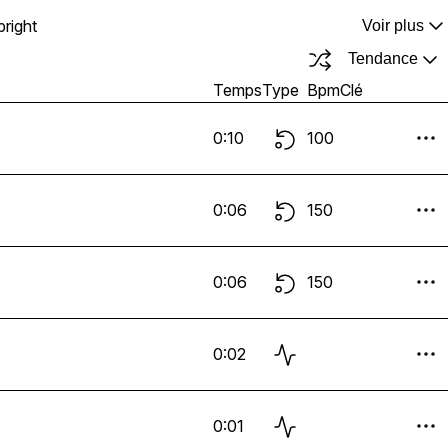
bright
Voir plus
Tendance
Temps
Type
Bpm
Clé
0:10
100
0:06
150
0:06
150
0:02
0:01