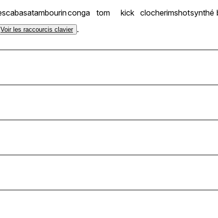
es
cabasa
tambourin
conga
tom
kick
cloche
rimshot
synthé
.
Voir les raccourcis clavier