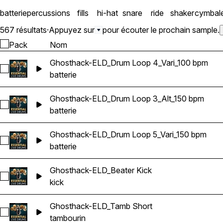
batterie
percussions
fills
hi-hat
snare
ride
shaker
cymbal
567 résultats
·
Appuyez sur
pour écouter le prochain sample.
Pack
Nom
Ghosthack-ELD_Drum Loop 4_Vari_100 bpm
Sélectionnez Ghosthack-ELD_Drum Loop 4_Vari_100 bpm
batterie
Ghosthack-ELD_Drum Loop 3_Alt_150 bpm
Sélectionnez Ghosthack-ELD_Drum Loop 3_Alt_150 bpm
batterie
Ghosthack-ELD_Drum Loop 5_Vari_150 bpm
Sélectionnez Ghosthack-ELD_Drum Loop 5_Vari_150 bpm
batterie
Ghosthack-ELD_Beater Kick
Sélectionnez Ghosthack-ELD_Beater Kick
kick
Ghosthack-ELD_Tamb Short
Sélectionnez Ghosthack-ELD_Tamb Short
tambourin