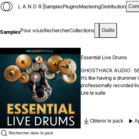
LANDR
Samples
Plugins
Mastering
Distribution
Com
Pour vous
Rechercher
Collections
Outils
Samples
Essential Live Drums
GHOSTHACK AUDIO
· 5
It’s like having a drummer
professionally recorded l
styles, plus high-quality one-shots so y
Lire la suite
acoustic drum sounds, this
processed to also fit heav
Obtenir le pack
A