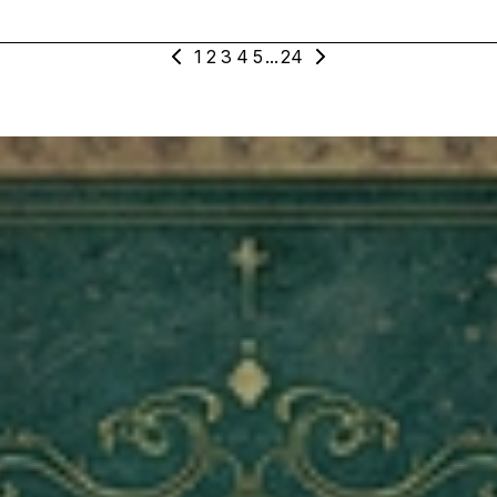
1
2
3
4
5
...
24