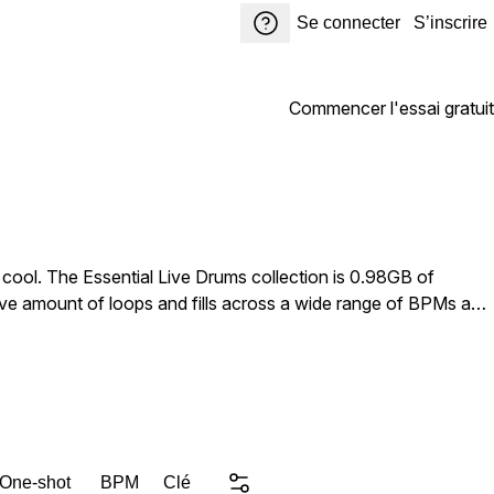
Se connecter
S’inscrire
Commencer l'essai gratuit
y cool. The Essential Live Drums collection is 0.98GB of
ive amount of loops and fills across a wide range of BPMs and
library of
lear live recordings that can be used as is or manipulated and
 One-shot
BPM
Clé