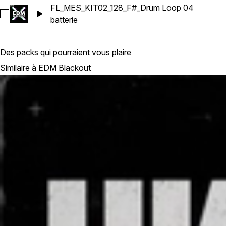
FL_MES_KIT02_128_F#_Drum Loop 04
Sélectionnez FL_MES_KIT02_128_F#_Drum Loop 04
batterie
Des packs qui pourraient vous plaire
Similaire à EDM Blackout