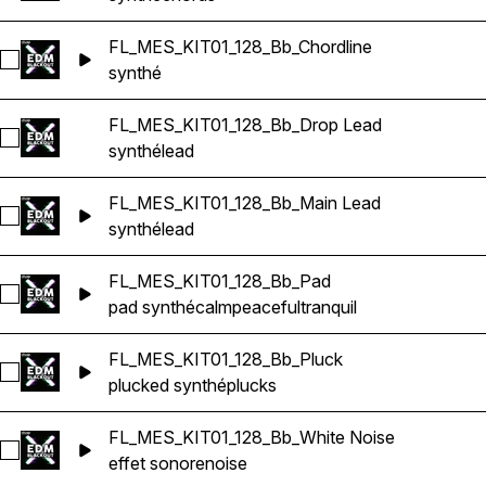
FL_MES_KIT01_128_Bb_Chordline
Sélectionnez FL_MES_KIT01_128_Bb_Chordline
synthé
FL_MES_KIT01_128_Bb_Drop Lead
Sélectionnez FL_MES_KIT01_128_Bb_Drop Lead
synthé
lead
FL_MES_KIT01_128_Bb_Main Lead
Sélectionnez FL_MES_KIT01_128_Bb_Main Lead
synthé
lead
FL_MES_KIT01_128_Bb_Pad
Sélectionnez FL_MES_KIT01_128_Bb_Pad
pad synthé
calm
peaceful
tranquil
FL_MES_KIT01_128_Bb_Pluck
Sélectionnez FL_MES_KIT01_128_Bb_Pluck
plucked synthé
plucks
FL_MES_KIT01_128_Bb_White Noise
Sélectionnez FL_MES_KIT01_128_Bb_White Noise
effet sonore
noise