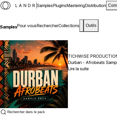
LANDR
Samples
Plugins
Mastering
Distribution
Com
Pour vous
Rechercher
Collections
Outils
Samples
TICHWISE PRODUCTIO
Lire la suite