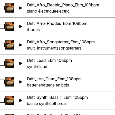
Drift_Afro_Electric_Piano_Ebm_108bpm
Sélectionnez Drift_Afro_Electric_Piano_Ebm_108bpm
piano électrique
electric
Drift_Afro_Rhodes_Ebm_108bpm
Sélectionnez Drift_Afro_Rhodes_Ebm_108bpm
rhodes
Drift_Afro_Songstarter_Ebm_108bpm
Sélectionnez Drift_Afro_Songstarter_Ebm_108bpm
multi-instruments
songstarters
Drift_Lead_Ebm_108bpm
Sélectionnez Drift_Lead_Ebm_108bpm
synthé
lead
Drift_Log_Drum_Ebm_108bpm
Sélectionnez Drift_Log_Drum_Ebm_108bpm
batterie
batterie en bois
Drift_Synth_Bass_1_Ebm_108bpm
Sélectionnez Drift_Synth_Bass_1_Ebm_108bpm
basse synthé
ethereal