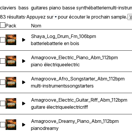
claviers
bass
guitares
piano
basse synthé
batterie
multi-instr
83 résultats
·
Appuyez sur
pour écouter le prochain sample.
V
Pack
Nom
Shaya_Log_Drum_Fm_106bpm
Sélectionnez Shaya_Log_Drum_Fm_106bpm
batterie
batterie en bois
Amagroove_Electric_Piano_Abm_112bpm
Sélectionnez Amagroove_Electric_Piano_Abm_112bpm
piano électrique
electric
Amagroove_Afro_Songstarter_Abm_112bpm
Sélectionnez Amagroove_Afro_Songstarter_Abm_112bpm
multi-instruments
songstarters
Amagroove_Electric_Guitar_Riff_Abm_112bpm
Sélectionnez Amagroove_Electric_Guitar_Riff_Abm_112bpm
guitare électrique
electric
riff
Amagroove_Dreamy_Piano_Abm_112bpm
Sélectionnez Amagroove_Dreamy_Piano_Abm_112bpm
piano
dreamy