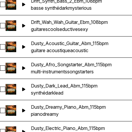
Drift_Synth_Bass_2_Ebm_108bpm
Sélectionnez Drift_Synth_Bass_2_Ebm_108bpm
basse synthé
dark
mysterious
Drift_Wah_Wah_Guitar_Ebm_108bpm
Sélectionnez Drift_Wah_Wah_Guitar_Ebm_108bpm
guitares
cool
seductive
sexy
Dusty_Acoustic_Guitar_Abm_115bpm
Sélectionnez Dusty_Acoustic_Guitar_Abm_115bpm
guitare acoustique
acoustic
Dusty_Afro_Songstarter_Abm_115bpm
Sélectionnez Dusty_Afro_Songstarter_Abm_115bpm
multi-instruments
songstarters
Dusty_Dark_Lead_Abm_115bpm
Sélectionnez Dusty_Dark_Lead_Abm_115bpm
synthé
dark
lead
Dusty_Dreamy_Piano_Abm_115bpm
Sélectionnez Dusty_Dreamy_Piano_Abm_115bpm
piano
dreamy
Dusty_Electric_Piano_Abm_115bpm