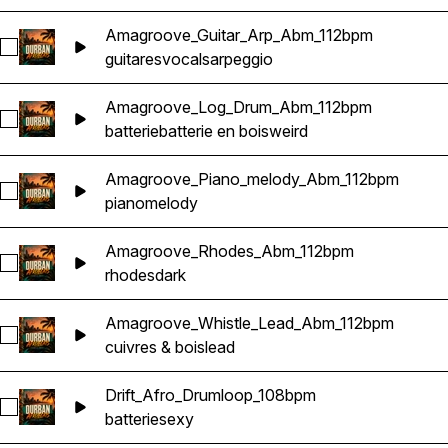
Amagroove_Guitar_Arp_Abm_112bpm
Sélectionnez Amagroove_Guitar_Arp_Abm_112bpm
guitares
vocals
arpeggio
Amagroove_Log_Drum_Abm_112bpm
Sélectionnez Amagroove_Log_Drum_Abm_112bpm
batterie
batterie en bois
weird
Amagroove_Piano_melody_Abm_112bpm
Sélectionnez Amagroove_Piano_melody_Abm_112bpm
piano
melody
Amagroove_Rhodes_Abm_112bpm
Sélectionnez Amagroove_Rhodes_Abm_112bpm
rhodes
dark
Amagroove_Whistle_Lead_Abm_112bpm
Sélectionnez Amagroove_Whistle_Lead_Abm_112bpm
cuivres & bois
lead
Drift_Afro_Drumloop_108bpm
Sélectionnez Drift_Afro_Drumloop_108bpm
batterie
sexy