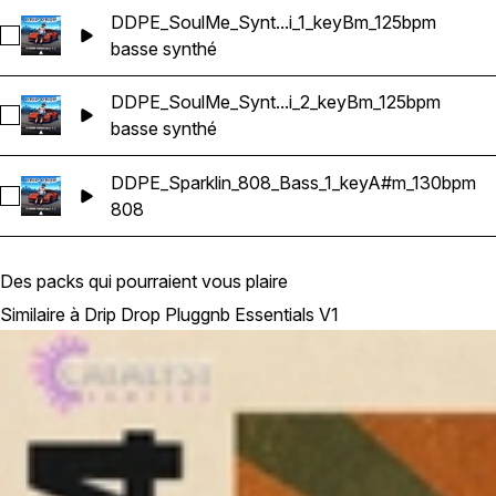
DDPE_SoulMe_Synt...i_1_keyBm_125bpm
Sélectionnez DDPE_SoulMe_Synth_Bass_Hi_1_keyBm_125bp
basse synthé
DDPE_SoulMe_Synt...i_2_keyBm_125bpm
Sélectionnez DDPE_SoulMe_Synth_Bass_Hi_2_keyBm_125bp
basse synthé
DDPE_Sparklin_808_Bass_1_keyA#m_130bpm
Sélectionnez DDPE_Sparklin_808_Bass_1_keyA#m_130bpm
808
Des packs qui pourraient vous plaire
Similaire à Drip Drop Pluggnb Essentials V1