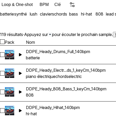
Loop & One-shot
BPM
Clé
batterie
synthé
lush
claviers
chords
bass
hi-hat
808
lead 
119 résultats
·
Appuyez sur
pour écouter le prochain sample.
Pack
Nom
DDPE_Heady_Drums_Full_140bpm
Sélectionnez DDPE_Heady_Drums_Full_140bpm
batterie
DDPE_Heady_Electr...ds_1_keyCm_140bpm
Sélectionnez DDPE_Heady_Electric_Piano_Chords_1_keyCm_
piano électrique
chords
electric
DDPE_Heady_808_Bass_1_keyCm_140bpm
Sélectionnez DDPE_Heady_808_Bass_1_keyCm_140bpm
808
DDPE_Heady_Hihat_140bpm
Sélectionnez DDPE_Heady_Hihat_140bpm
hi-hat