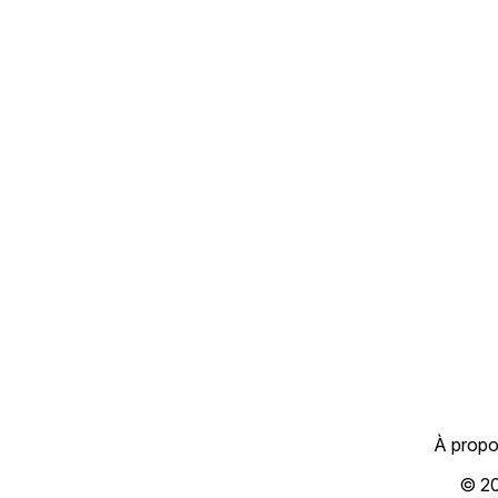
À prop
© 2