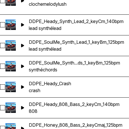
Sélectionnez DDPE_Lush_Bell_Digi_Melody_1_keyG#m_115bp
cloche
melody
lush
DDPE_Heady_Synth_Lead_2_keyCm_140bpm
Sélectionnez DDPE_Heady_Synth_Lead_2_keyCm_140bpm
lead synthé
lead
DDPE_SoulMe_Synth_Lead_1_keyBm_125bpm
Sélectionnez DDPE_SoulMe_Synth_Lead_1_keyBm_125bpm
lead synthé
lead
DDPE_SoulMe_Synth...ds_1_keyBm_125bpm
Sélectionnez DDPE_SoulMe_Synth_Poly_Chords_1_keyBm_1
synthé
chords
DDPE_Heady_Crash
Sélectionnez DDPE_Heady_Crash
crash
DDPE_Heady_808_Bass_2_keyCm_140bpm
Sélectionnez DDPE_Heady_808_Bass_2_keyCm_140bpm
808
DDPE_Honey_808_Bass_2_keyCmaj_125bpm