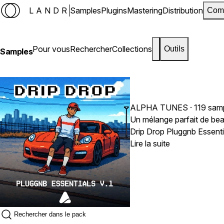
LANDR
Samples
Plugins
Mastering
Distribution
Com
Pour vous
Rechercher
Collections
Outils
Samples
ALPHA TUNES
· 119 sam
Un mélange parfait de be
Drip Drop Pluggnb Essenti
et en pleine expansion : l
Lire la suite
percutantes, des lignes de
soyeux et tout ce dont vo
gardez une longueur d'av