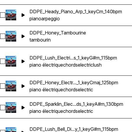
DDPE_Heady_Piano_Arp_1_keyCm_140bpm
Sélectionnez DDPE_Heady_Piano_Arp_1_keyCm_140bpm
piano
arpeggio
DDPE_Honey_Tambourine
Sélectionnez DDPE_Honey_Tambourine
tambourin
DDPE_Lush_Electri...s_1_keyG#m_115bpm
Sélectionnez DDPE_Lush_Electric_Piano_Chords_1_keyG#m_
piano électrique
chords
electric
lush
DDPE_Honey_Electr..._1_keyCmaj_125bpm
Sélectionnez DDPE_Honey_Electric_Piano_Chords_1_keyCma
piano électrique
chords
electric
DDPE_Sparklin_Elec...ds_1_keyA#m_130bpm
Sélectionnez DDPE_Sparklin_Electric_Piano_Chords_1_keyA
piano électrique
chords
electric
DDPE_Lush_Bell_Di...y_1_keyG#m_115bpm