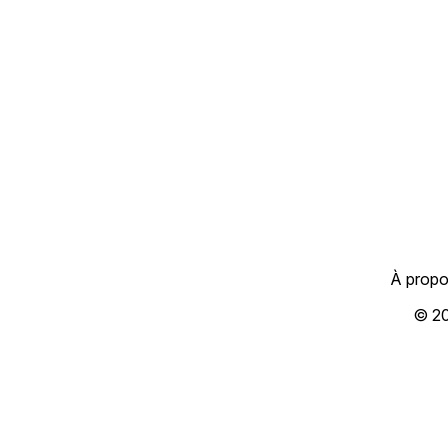
À prop
© 2