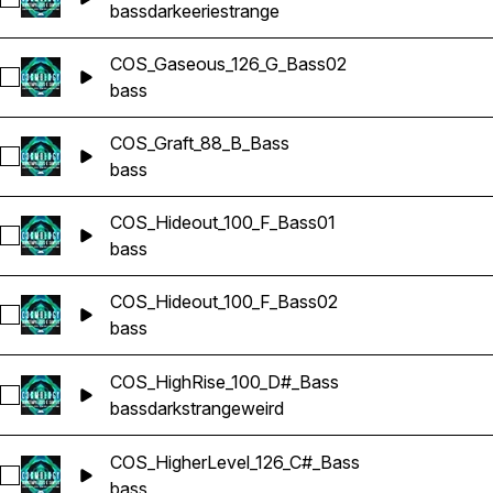
Sélectionnez COS_Gaseous_126_G_Bass01
bass
dark
eerie
strange
COS_Gaseous_126_G_Bass02
Sélectionnez COS_Gaseous_126_G_Bass02
bass
COS_Graft_88_B_Bass
Sélectionnez COS_Graft_88_B_Bass
bass
COS_Hideout_100_F_Bass01
Sélectionnez COS_Hideout_100_F_Bass01
bass
COS_Hideout_100_F_Bass02
Sélectionnez COS_Hideout_100_F_Bass02
bass
COS_HighRise_100_D#_Bass
Sélectionnez COS_HighRise_100_D#_Bass
bass
dark
strange
weird
COS_HigherLevel_126_C#_Bass
Sélectionnez COS_HigherLevel_126_C#_Bass
bass