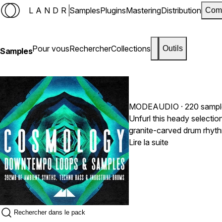
LANDR
Samples
Plugins
Mastering
Distribution
Com
Pour vous
Rechercher
Collections
Outils
Samples
MODEAUDIO
· 220 samp
Unfurl this heady selecti
granite-carved drum rhyth
impact of Industrial beats 
Lire la suite