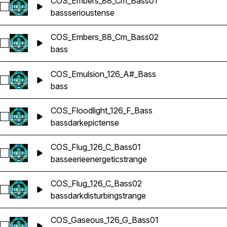
COS_Embers_88_Cm_Bass01
Sélectionnez COS_Embers_88_Cm_Bass01
bass
serious
tense
COS_Embers_88_Cm_Bass02
Sélectionnez COS_Embers_88_Cm_Bass02
bass
COS_Emulsion_126_A#_Bass
Sélectionnez COS_Emulsion_126_A#_Bass
bass
COS_Floodlight_126_F_Bass
Sélectionnez COS_Floodlight_126_F_Bass
bass
dark
epic
tense
COS_Flug_126_C_Bass01
Sélectionnez COS_Flug_126_C_Bass01
bass
eerie
energetic
strange
COS_Flug_126_C_Bass02
Sélectionnez COS_Flug_126_C_Bass02
bass
dark
disturbing
strange
COS_Gaseous_126_G_Bass01