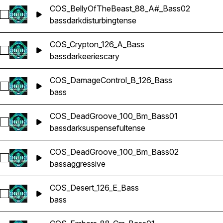
COS_BellyOfTheBeast_88_A#_Bass02
Sélectionnez COS_BellyOfTheBeast_88_A#_Bass02
bass
dark
disturbing
tense
COS_Crypton_126_A_Bass
Sélectionnez COS_Crypton_126_A_Bass
bass
dark
eerie
scary
COS_DamageControl_B_126_Bass
Sélectionnez COS_DamageControl_B_126_Bass
bass
COS_DeadGroove_100_Bm_Bass01
Sélectionnez COS_DeadGroove_100_Bm_Bass01
bass
dark
suspenseful
tense
COS_DeadGroove_100_Bm_Bass02
Sélectionnez COS_DeadGroove_100_Bm_Bass02
bass
aggressive
COS_Desert_126_E_Bass
Sélectionnez COS_Desert_126_E_Bass
bass