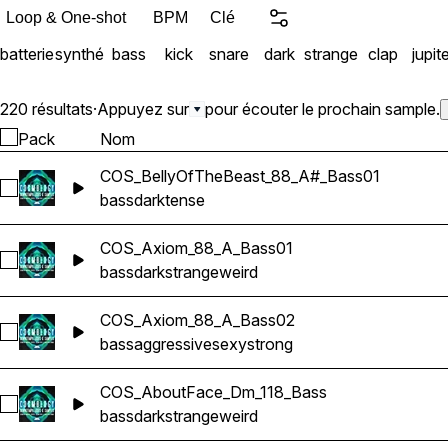
Loop & One-shot
BPM
Clé
batterie
synthé
bass
kick
snare
dark
strange
clap
jupit
220 résultats
·
Appuyez sur
pour écouter le prochain sample.
Pack
Nom
COS_BellyOfTheBeast_88_A#_Bass01
Sélectionnez COS_BellyOfTheBeast_88_A#_Bass01
bass
dark
tense
COS_Axiom_88_A_Bass01
Sélectionnez COS_Axiom_88_A_Bass01
bass
dark
strange
weird
COS_Axiom_88_A_Bass02
Sélectionnez COS_Axiom_88_A_Bass02
bass
aggressive
sexy
strong
COS_AboutFace_Dm_118_Bass
Sélectionnez COS_AboutFace_Dm_118_Bass
bass
dark
strange
weird