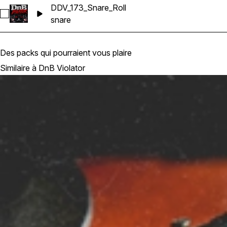
DDV_173_Snare_Roll
Sélectionnez DDV_173_Snare_Roll
snare
Des packs qui pourraient vous plaire
Similaire à DnB Violator