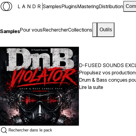
LANDR
Samples
Plugins
Mastering
Distribution
Com
Pour vous
Rechercher
Collections
Outils
Samples
D-FUSED SOUNDS EXC
Propulsez vos productions
Drum & Bass conçues pour
hautes énergiques et des 
Lire la suite
créer des hymnes DNB prêt