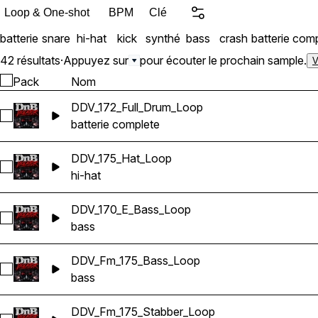
Loop & One-shot
BPM
Clé
batterie
snare
hi-hat
kick
synthé
bass
crash
batterie com
42 résultats
·
Appuyez sur
pour écouter le prochain sample.
V
Pack
Nom
DDV_172_Full_Drum_Loop
Sélectionnez DDV_172_Full_Drum_Loop
batterie complete
DDV_175_Hat_Loop
Sélectionnez DDV_175_Hat_Loop
hi-hat
DDV_170_E_Bass_Loop
Sélectionnez DDV_170_E_Bass_Loop
bass
DDV_Fm_175_Bass_Loop
Sélectionnez DDV_Fm_175_Bass_Loop
bass
DDV_Fm_175_Stabber_Loop