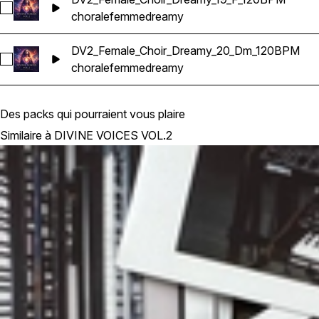
Sélectionnez DV2_Female_Choir_Dreamy_19_F_120BPM
chorale
femme
dreamy
DV2_Female_Choir_Dreamy_20_Dm_120BPM
Sélectionnez DV2_Female_Choir_Dreamy_20_Dm_120BPM
chorale
femme
dreamy
Des packs qui pourraient vous plaire
Similaire à DIVINE VOICES VOL.2