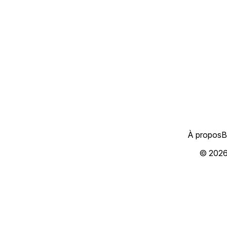
À propos
B
© 202