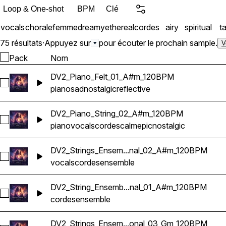
Loop & One-shot
BPM
Clé
vocals
chorale
femme
dreamy
ethereal
cordes
airy
spiritual
ta
75 résultats
·
Appuyez sur
pour écouter le prochain sample.
V
Pack
Nom
DV2_Piano_Felt_01_A#m_120BPM
Sélectionnez DV2_Piano_Felt_01_A#m_120BPM
piano
sad
nostalgic
reflective
DV2_Piano_String_02_A#m_120BPM
Sélectionnez DV2_Piano_String_02_A#m_120BPM
piano
vocals
cordes
calm
epic
nostalgic
DV2_Strings_Ensem...nal_02_A#m_120BPM
Sélectionnez DV2_Strings_Ensemble_Emotional_02_A#m_12
vocals
cordes
ensemble
DV2_String_Ensemb...nal_01_A#m_120BPM
Sélectionnez DV2_String_Ensemble_Emotional_01_A#m_120
cordes
ensemble
DV2_Strings_Ensem...onal_03_Gm_120BPM