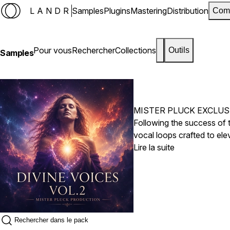
LANDR
Samples
Plugins
Mastering
Distribution
Com
Pour vous
Rechercher
Collections
Outils
Samples
MISTER PLUCK EXCLUS
Following the success of 
vocal loops crafted to ele
collection adds instant de
Lire la suite
and emotionally driven pr