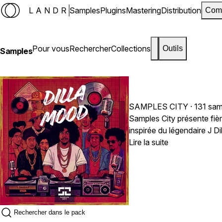
LANDR
Samples
Plugins
Mastering
Distribution
Com
Pour vous
Rechercher
Collections
Outils
Samples
SAMPLES CITY
· 131 sa
Samples City présente fi
inspirée du légendaire J Di
accords jazzy, des lignes
Lire la suite
besoin pour capturer ce so
incontournable pour les pr