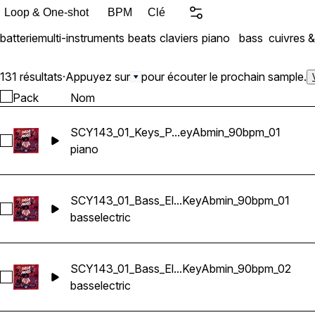
Loop & One-shot
BPM
Clé
batterie
multi-instruments
beats
claviers
piano
bass
cuivres &
131 résultats
·
Appuyez sur
pour écouter le prochain sample.
Pack
Nom
SCY143_01_Keys_P...eyAbmin_90bpm_01
Sélectionnez SCY143_01_Keys_Piano_Loop_KeyAbmin_90bp
piano
SCY143_01_Bass_El...KeyAbmin_90bpm_01
Sélectionnez SCY143_01_Bass_Electric_Loop_KeyAbmin_90
bass
electric
SCY143_01_Bass_El...KeyAbmin_90bpm_02
Sélectionnez SCY143_01_Bass_Electric_Loop_KeyAbmin_90
bass
electric