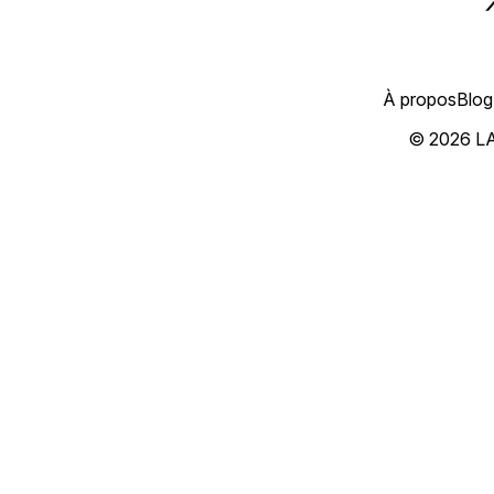
À propos
Blog
© 2026 L