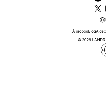
À propos
Blog
Aide
C
© 2026 LANDR