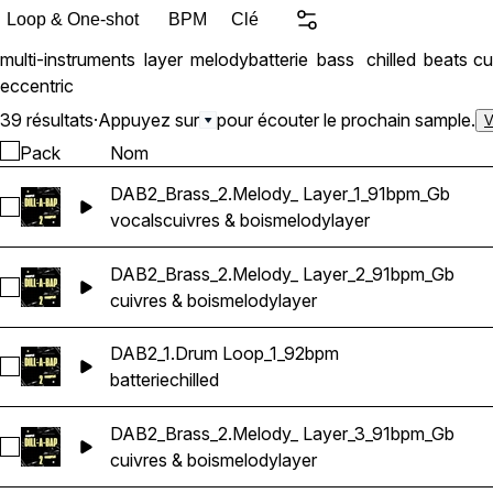
Loop & One-shot
BPM
Clé
multi-instruments
layer
melody
batterie
bass
chilled
beats
cu
eccentric
39 résultats
·
Appuyez sur
pour écouter le prochain sample.
V
Pack
Nom
DAB2_Brass_2.Melody_ Layer_1_91bpm_Gb
Sélectionnez DAB2_Brass_2.Melody_ Layer_1_91bpm_Gb
vocals
cuivres & bois
melody
layer
DAB2_Brass_2.Melody_ Layer_2_91bpm_Gb
Sélectionnez DAB2_Brass_2.Melody_ Layer_2_91bpm_Gb
cuivres & bois
melody
layer
DAB2_1.Drum Loop_1_92bpm
Sélectionnez DAB2_1.Drum Loop_1_92bpm
batterie
chilled
DAB2_Brass_2.Melody_ Layer_3_91bpm_Gb
Sélectionnez DAB2_Brass_2.Melody_ Layer_3_91bpm_Gb
cuivres & bois
melody
layer