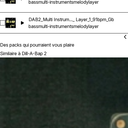
bass
multi-instruments
melody
layer
DAB2_Multi Instrum..._ Layer_1_91bpm_Gb
Sélectionnez DAB2_Multi Instrument_2.Melody_Bass_ Layer_
bass
multi-instruments
melody
layer
Des packs qui pourraient vous plaire
Similaire à Dill-A-Bap 2